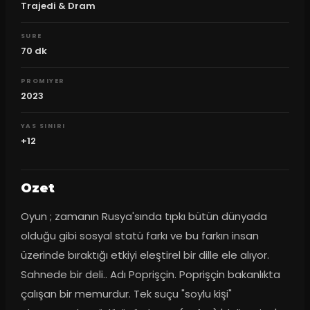
Trajedi & Dram
SURE
70
dk
PROMIYER
2023
YAS SINIRI
+12
Ozet
Oyun ; zamanın Rusya'sında tıpkı bütün dünyada 
olduğu gibi sosyal statü farkı ve bu farkın insan 
üzerinde bıraktığı etkiyi eleştirel bir dille ele alıyor. 
Sahnede bir deli.. Adı Poprişçin. Poprişçin bakanlıkta 
çalışan bir memurdur. Tek suçu "soylu kişi" 