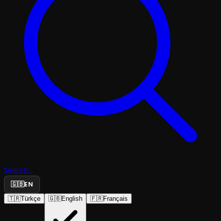
Search...
🇬🇧
EN
🇹🇷
Türkçe
🇬🇧
English
🇫🇷
Français