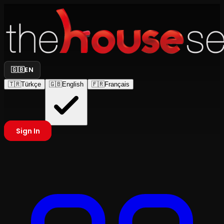
🇬🇧
EN
🇹🇷
Türkçe
🇬🇧
English
🇫🇷
Français
Sign In