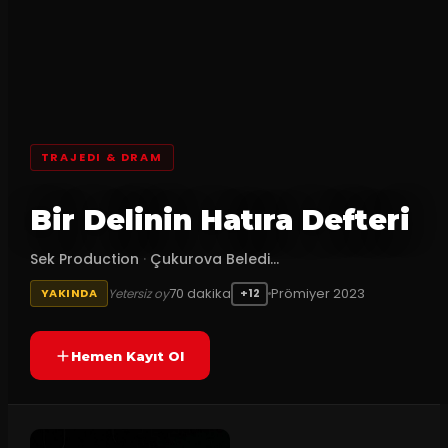
TRAJEDI & DRAM
Bir Delinin Hatıra Defteri
Sek Production
·
Çukurova Beledi...
70
dakika
Prömiyer
2023
Yetersiz oy
YAKINDA
+12
Hemen Kayıt Ol