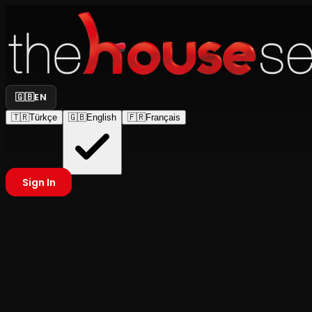
🇬🇧
EN
🇹🇷
Türkçe
🇬🇧
English
🇫🇷
Français
Sign In