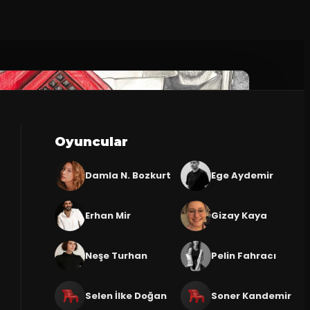
Oyuncular
Damla N. Bozkurt
Ege Aydemir
Erhan Mir
Gizay Kaya
Neşe Turhan
Pelin Fahracı
Selen İlke Doğan
Soner Kandemir