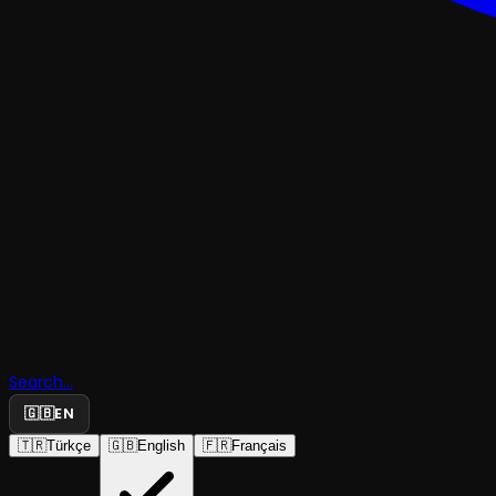
TRAJEDI & DRAM
Bir Dakika
Search...
Duruşu
🇬🇧
EN
🇹🇷
Türkçe
🇬🇧
English
🇫🇷
Français