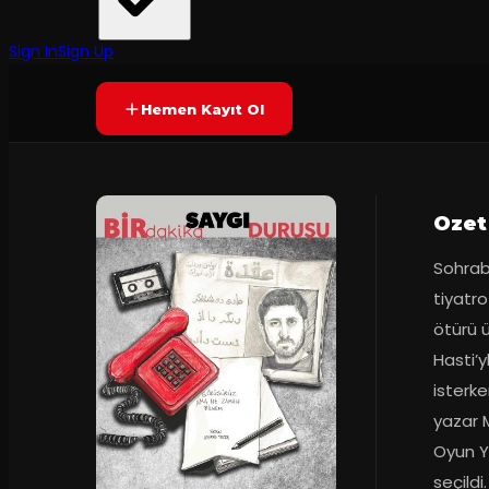
Tiyatro Ouroboros
·
Tatavla Sahne
9.6
80
dakika
Prömiyer
01.02.2023
(
10
oy)
YAKINDA
Sign In
Sign Up
Hemen Kayıt Ol
Ozet
Sohrab 
tiyatr
ötürü ü
Hasti’y
isterke
yazar M
Oyun Ya
seçildi