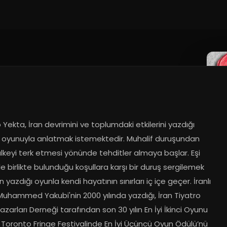
Yekta, İran devrimini ve toplumdaki etkilerini yazdığı 
o oyunuyla anlatmak istemektedir. Muhalif duruşundan 
lkeyi terk etmesi yönünde tehditler almaya başlar. Eşi 
le birlikte bulunduğu koşullara karşı bir duruş sergilemek 
n yazdığı oyunla kendi hayatının sınırları iç içe geçer. İranlı 
uhammed Yakubi'nin 2000 yılında yazdığı, İran Tiyatro 
zarları Derneği tarafından son 30 yılın En İyi İkinci Oyunu 
. Toronto Fringe Festivalinde En İyi Üçüncü Oyun Ödülü’nü 