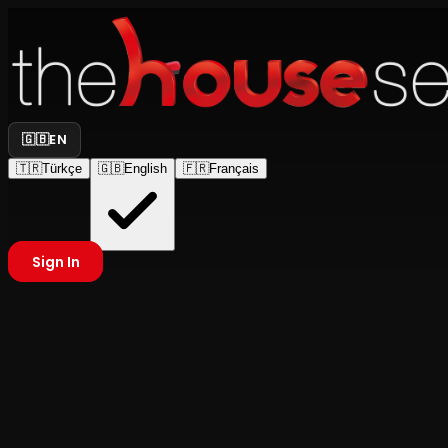
🇬🇧
EN
🇹🇷
Türkçe
🇬🇧
English
🇫🇷
Français
Sign In