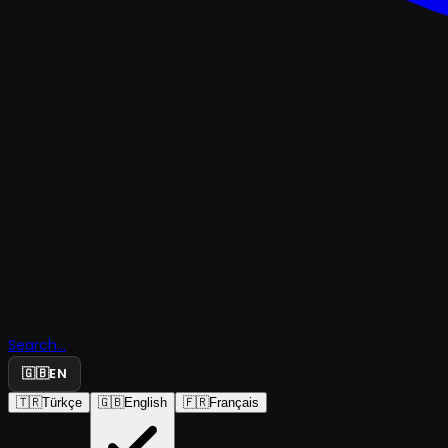
DANS
Bir Beden
Search...
Anlatısı - 
🇬🇧
EN
🇹🇷
Türkçe
🇬🇧
English
🇫🇷
Français