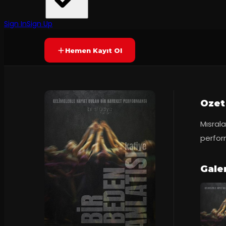
Endless Art Taksim
·
Endless Art Tak...
Prömiyer
09.03.2025
Yetersiz oy
YAKINDA
Sign In
Sign Up
Hemen Kayıt Ol
Ozet
Mısrala
perfor
Gale