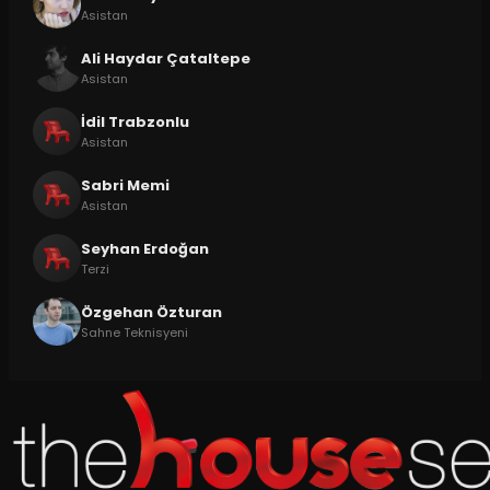
Asistan
Ali Haydar Çataltepe
Asistan
İdil Trabzonlu
Asistan
Sabri Memi
Asistan
Seyhan Erdoğan
Terzi
Özgehan Özturan
Sahne Teknisyeni