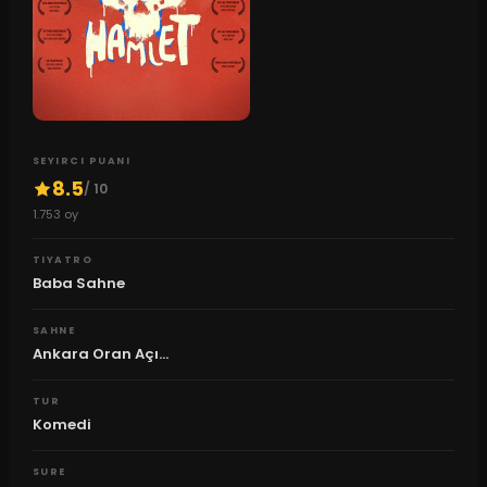
SEYIRCI PUANI
8.5
/ 10
1.753
oy
TIYATRO
Baba Sahne
SAHNE
Ankara Oran Açı...
TUR
Komedi
SURE