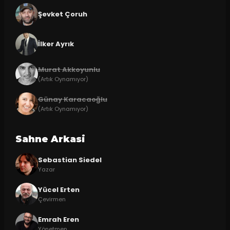
Şevket Çoruh
İlker Ayrık
Murat Akkoyunlu
(Artık Oynamıyor)
Günay Karacaoğlu
(Artık Oynamıyor)
Sahne Arkasi
Sebastian Siedel
Yazar
Yücel Erten
Çevirmen
Emrah Eren
Yönetmen