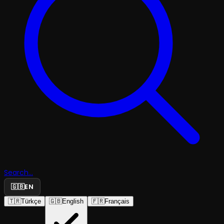
Search...
🇬🇧
EN
🇹🇷
Türkçe
🇬🇧
English
🇫🇷
Français