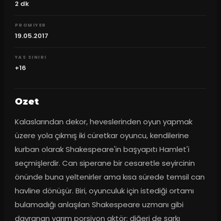
2
dk
PROMIYER
19.05.2017
YAS SINIRI
+16
Ozet
Kalaslarından dekor, heveslerinden oyun yapmak 
üzere yola çıkmış iki cüretkar oyuncu, kendilerine 
kurban olarak Shakespeare'in başyapıtı Hamlet'i 
seçmişlerdir. Can siperane bir cesaretle seyircinin 
önünde buna yeltenirler ama kısa sürede temsil can 
havline dönüşür. Biri, oyunculuk için istediği ortamı 
bulamadığı anlaşılan Shakespeare uzmanı gibi 
davranan yarım porsiyon aktör; diğeri de şarkı 