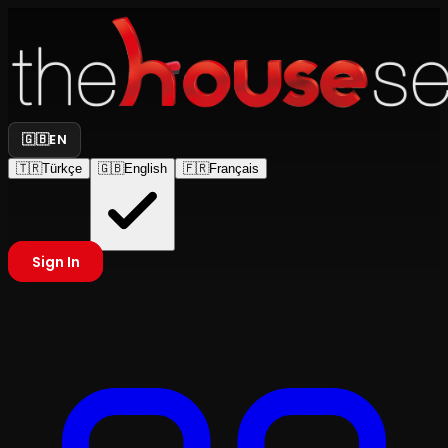
🇬🇧
EN
🇹🇷
Türkçe
🇬🇧
English
🇫🇷
Français
Sign In