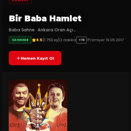
Bir Baba Hamlet
Baba Sahne
·
Ankara Oran Açı...
8.5
2
dakika
Prömiyer
19.05.2017
(
1.753
oy)
SAHNEDE
+16
Hemen Kayıt Ol