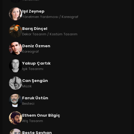
Işıl Zeynep
Yönetmen Yardımcısı / Koreograf
Barış Dinçel
Dekor Tasarım / Kostüm Tasarım
Deniz Özmen
Koreograf
Yakup Çartık
Işık Tasarımı
Can Şengün
Müzik
Faruk Üstün
Besteci
Ethem Onur Bilgiç
Afiş Tasarım
Beste Seyhan