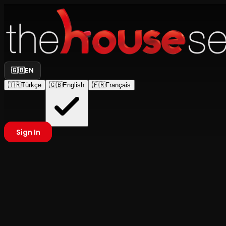
🇬🇧
EN
🇹🇷
Türkçe
🇬🇧
English
🇫🇷
Français
Sign In