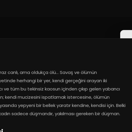
raz canlı, ama oldukça ölü... Savaş ve ölümün 
etinde herhangi bir yer, kendi gerçeğini arayan iki 
ı ve tüm bu tekinsiz kaosun içinden çıkıp gelen yabancı 
ın; kendi mucizesini ispatlamak istercesine, ölümün 
asında yepyeni bir bellek yaratır kendine, kendisi için. Belki 
kadın sadece düşmandır, yakılması gereken bir düşman.
ri