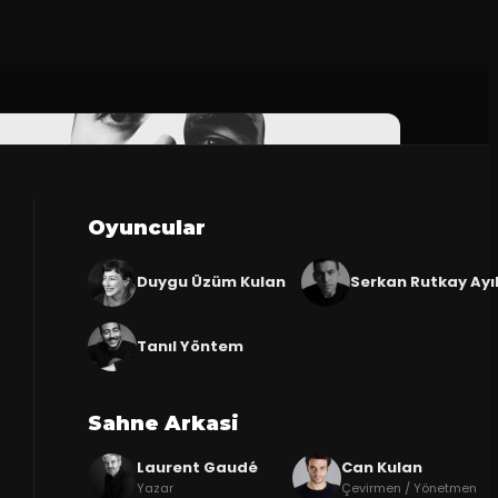
Oyuncular
Duygu Üzüm Kulan
Serkan Rutkay Ayı
Tanıl Yöntem
Sahne Arkasi
Laurent Gaudé
Can Kulan
Yazar
Çevirmen / Yönetmen