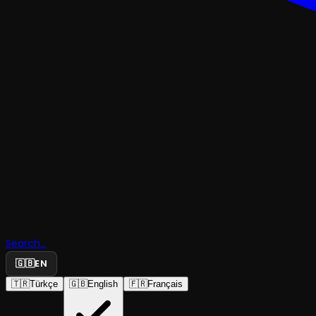
TRAJEDI & DRAM
Search...
Bir Avuç K
🇬🇧
EN
🇹🇷
Türkçe
🇬🇧
English
🇫🇷
Français