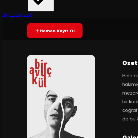
D22
·
Kadıköy Emek Ti...
7.2
Prömiyer
22.01.2018
(
37
oy)
SONA ERDI
Sign In
Sign Up
Hemen Kayıt Ol
Ozet
Hala bi
hakimiy
mezarc
bir kad
coğrafy
de bu 
Gale