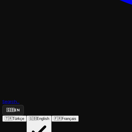
Bir Arşiv
Tutkunu: 
Search...
And
🇬🇧
EN
🇹🇷
Türkçe
🇬🇧
English
🇫🇷
Français