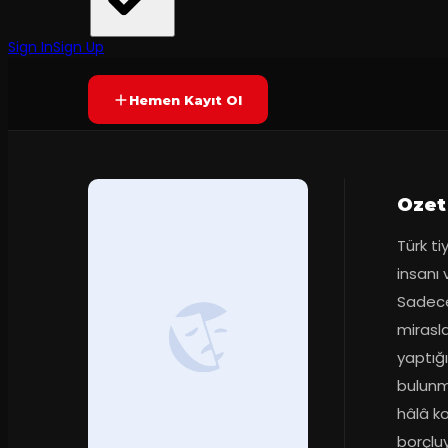
Arsız Kumpanya
·
Arsız Mekan
Prömiyer
14.12.2024
Yetersiz oy
YAKINDA
Sign In
Sign Up
Hemen Kayıt Ol
Ozet
Türk t
insanı 
Sadece
mirasl
yaptığı
bulunmu
hâlâ ko
borçluy