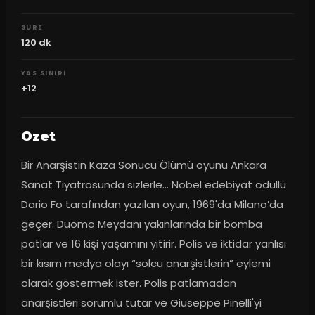
SURE
120
dk
YAS SINIRI
+12
Ozet
Bir Anarşistin Kaza Sonucu Ölümü oyunu Ankara 
Sanat Tiyatrosunda sizlerle... Nobel edebiyat ödüllü 
Dario Fo tarafından yazılan oyun, 1969'da Milano’da 
geçer. Duomo Meydanı yakınlarında bir bomba 
patlar ve 16 kişi yaşamını yitirir. Polis ve iktidar yanlısı 
bir kısım medya olayı “solcu anarşistlerin” eylemi 
olarak göstermek ister. Polis patlamadan 
anarşistleri sorumlu tutar ve Giuseppe Pinelli'yi 