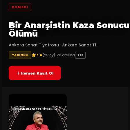
KOMEDI
Bir Anarşistin Kaza Sonucu
Ölümü
Ankara Sanat Tiyatrosu
·
Ankara Sanat Ti...
7.4
120
dakika
(
29
oy)
YAKINDA
+12
Hemen Kayıt Ol