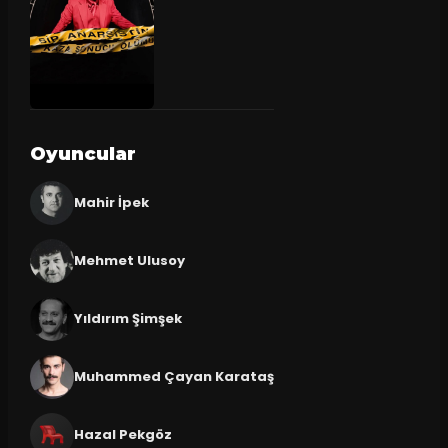
Oyuncular
Mahir İpek
Mehmet Ulusoy
Yıldırım Şimşek
Muhammed Çayan Karataş
Hazal Pekgöz