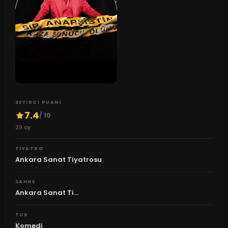
SEYIRCI PUANI
7.4
/ 10
29
oy
TIYATRO
Ankara Sanat Tiyatrosu
SAHNE
Ankara Sanat Ti...
TUR
Komedi