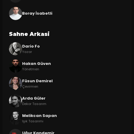
Boray İsabetli
Sahne Arkasi
Dario Fo
Yazar
Hakan Güven
Yönetmen
Füsun Demirel
Çevirmen
Arda Güler
Dekor Tasarım
Melikcan Sapan
Işık Tasarımı
Uğur Kandemir