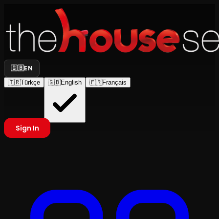
🇬🇧
EN
🇹🇷
Türkçe
🇬🇧
English
🇫🇷
Français
Sign In