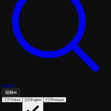
Search...
🇬🇧
EN
🇹🇷
Türkçe
🇬🇧
English
🇫🇷
Français