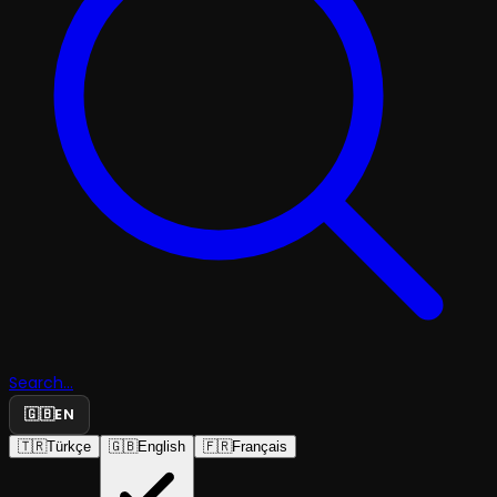
Search...
🇬🇧
EN
🇹🇷
Türkçe
🇬🇧
English
🇫🇷
Français