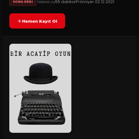
55
dakika
Prömiyer
02.12.2021
Yetersiz oy
SONA ERDI
Hemen Kayıt Ol