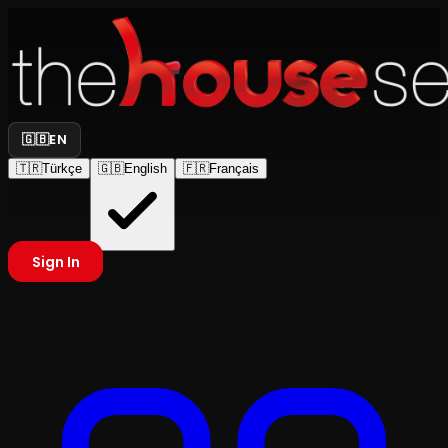
🇬🇧
EN
🇹🇷
Türkçe
🇬🇧
English
🇫🇷
Français
Sign In