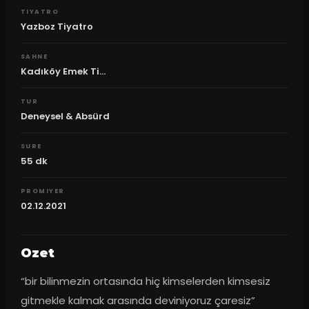
TIYATRO
Yazboz Tiyatro
SAHNE
Kadıköy Emek Ti...
TUR
Deneysel & Absürd
SURE
55
dk
PROMIYER
02.12.2021
Ozet
“bir bilinmezin ortasında hiç kimselerden kimsesiz 
gitmekle kalmak arasında deviniyoruz çaresiz” 