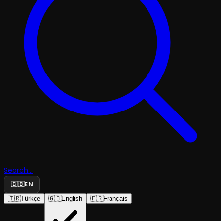
Search...
🇬🇧
EN
🇹🇷
Türkçe
🇬🇧
English
🇫🇷
Français