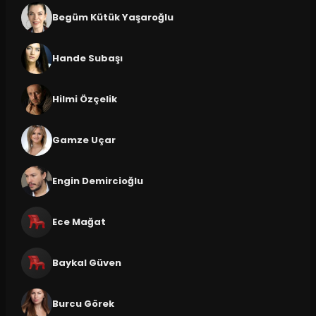
Begüm Kütük Yaşaroğlu
Hande Subaşı
Hilmi Özçelik
Gamze Uçar
Engin Demircioğlu
Ece Mağat
Baykal Güven
Burcu Görek