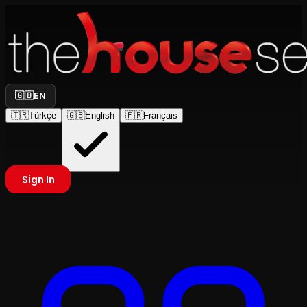
🇬🇧
EN
🇹🇷
Türkçe
🇬🇧
English
🇫🇷
Français
Sign In