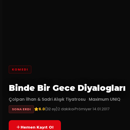
KOMEDI
Binde Bir Gece Diyalogları
Çolpan İlhan & Sadri Alışık Tiyatrosu
·
Maximum UNIQ
6.0
2
dakika
Prömiyer
14.01.2017
(
32
oy)
SONA ERDI
Hemen Kayıt Ol