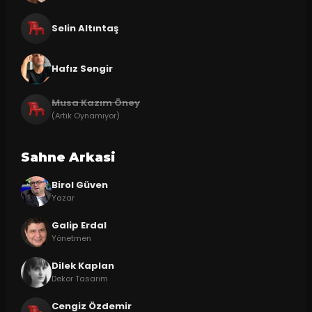
Selin Altıntaş
Hafız Sengir
Musa Kazım Öney
(Artık Oynamıyor)
Sahne Arkasi
Birol Güven
Yazar
Galip Erdal
Yönetmen
Dilek Kaplan
Dekor Tasarım
Cengiz Özdemir