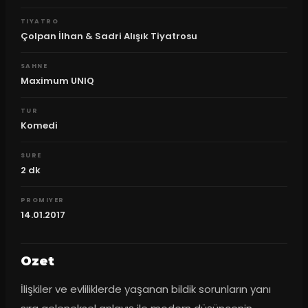
TIYATRO
Çolpan İlhan & Sadri Alışık Tiyatrosu
SAHNE
Maximum UNIQ
TUR
Komedi
SURE
2
dk
PROMIYER
14.01.2017
Ozet
İlişkiler ve evliliklerde yaşanan bildik sorunların yanı 