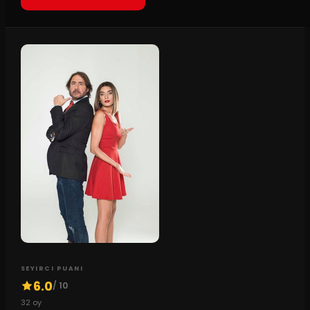
SEYIRCI PUANI
6.0
/ 10
32
oy