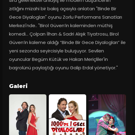
sıra geleneksel anlayış ile modern düşüncenin 
zıtlığını mizahi bir bakış açısıyla anlatan "Binde Bir 
Gece Diyalogları" oyunu Zorlu Performans Sanatları 
Merkezi'nde.. "Birol Güven’in kaleminden müthiş 
komedi… Çolpan İlhan & Sadri Alışık Tiyatrosu, Birol 
Güven’in kaleme aldığı “Binde Bir Gece Diyalogları” ile 
yeni sezonda seyircisiyle buluşuyor. Sevilen 
oyuncular Begüm Kütük ve Hakan Meriçliler'in 
başrolünü paylaştığı oyunu Galip Erdal yönetiyor."
Galeri