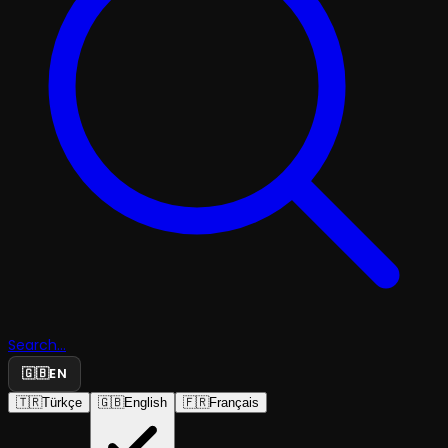
Search...
🇬🇧
EN
🇹🇷
Türkçe
🇬🇧
English
🇫🇷
Français