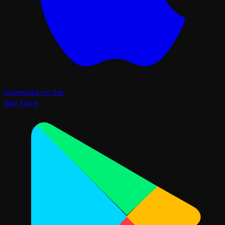
Download on the
App Store