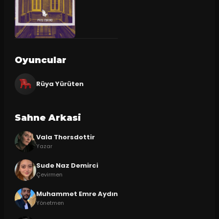
Oyuncular
Rüya Yürüten
Sahne Arkasi
Vala Thorsdottir
Yazar
Sude Naz Demirci
Çevirmen
Muhammet Emre Aydın
Yönetmen