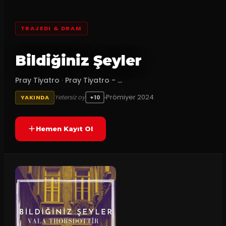
TRAJEDI & DRAM
Bildiğiniz Şeyler
Pray Tiyatro
·
Pray Tiyatro - ...
Prömiyer
2024
Yetersiz oy
YAKINDA
+10
Hemen Kayıt Ol