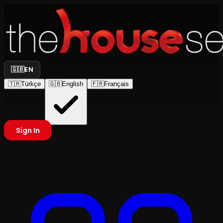
🇬🇧
EN
🇹🇷
Türkçe
🇬🇧
English
🇫🇷
Français
Sign In