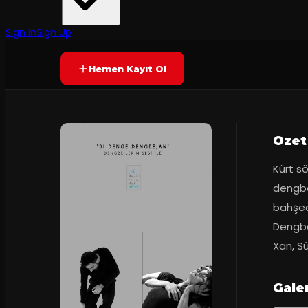
Mezopotamya Dans
·
Kadıköy Emek Ti...
Yetersiz oy
SONA ERDI
Sign In
Sign Up
Hemen Kayıt Ol
Ozet
Kürt sö
dengbêj
bahşed
Dengbêj
Xan, S
Gale