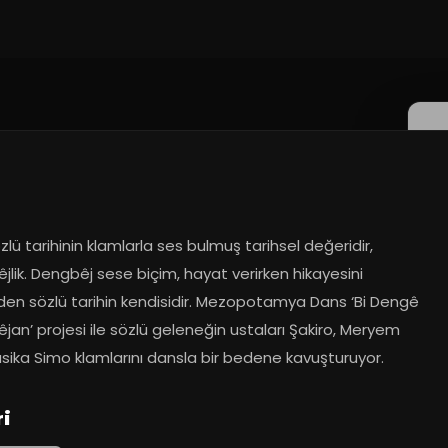
zlü tarihinin klamlarla ses bulmuş tarihsel değeridir, 
lik. Dengbêj sese biçim, hayat verirken hikayesini 
en sözlü tarihin kendisidir. Mezopotamya Dans ‘Bi Dengê 
an’ projesi ile sözlü geleneğin ustaları Şakiro, Meryem 
ûsika Simo klamlarını dansla bir bedene kavuşturuyor.
ri