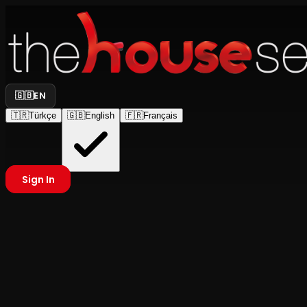
🇬🇧
EN
🇹🇷
Türkçe
🇬🇧
English
🇫🇷
Français
Sign In