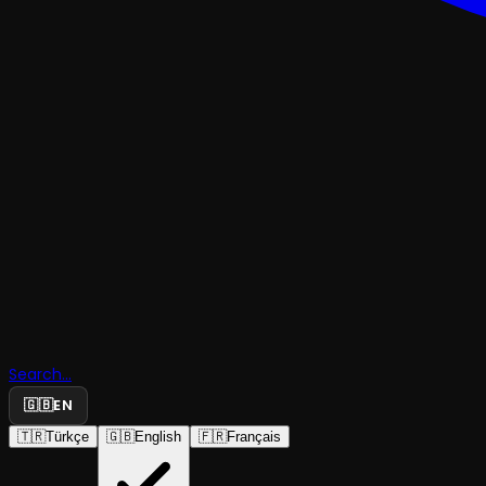
DANS
Bi Dengê
Debgbêjan
Dengbêjle
Search...
Sesi ile
🇬🇧
EN
🇹🇷
Türkçe
🇬🇧
English
🇫🇷
Français