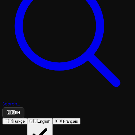
Search...
🇬🇧
EN
🇹🇷
Türkçe
🇬🇧
English
🇫🇷
Français