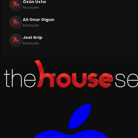
Özün Usta
Müzisyen
Ali Onur Olgun
Müzisyen
Joel Grip
Müzisyen