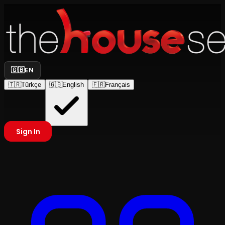
🇬🇧
EN
🇹🇷
Türkçe
🇬🇧
English
🇫🇷
Français
Sign In