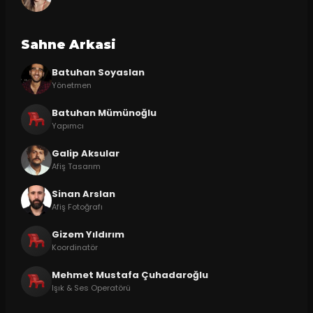
Sahne Arkasi
Batuhan Soyaslan
Yönetmen
Batuhan Mümünoğlu
Yapımcı
Galip Aksular
Afiş Tasarım
Sinan Arslan
Afiş Fotoğrafı
Gizem Yıldırım
Koordinatör
Mehmet Mustafa Çuhadaroğlu
Işık & Ses Operatörü