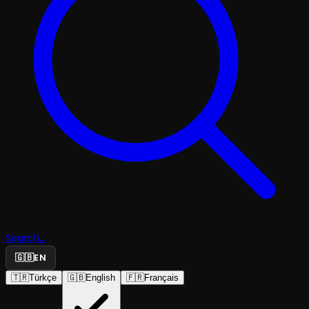
Search...
🇬🇧
EN
🇹🇷
Türkçe
🇬🇧
English
🇫🇷
Français