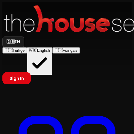
🇬🇧
EN
🇹🇷
Türkçe
🇬🇧
English
🇫🇷
Français
Sign In