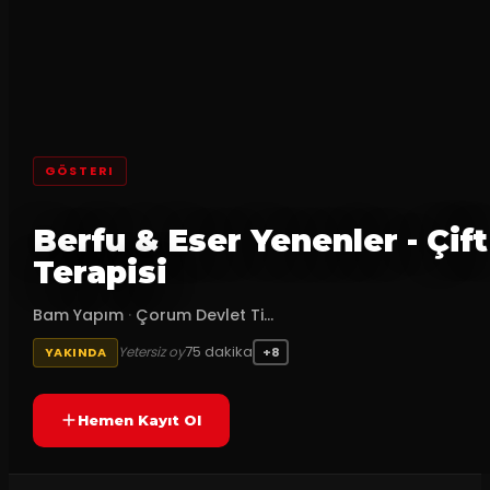
GÖSTERI
Berfu & Eser Yenenler - Çift
Terapisi
Bam Yapım
·
Çorum Devlet Ti...
75
dakika
Yetersiz oy
YAKINDA
+8
Hemen Kayıt Ol