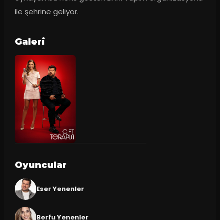
ile şehrine geliyor.
Galeri
Oyuncular
Eser Yenenler
Berfu Yenenler