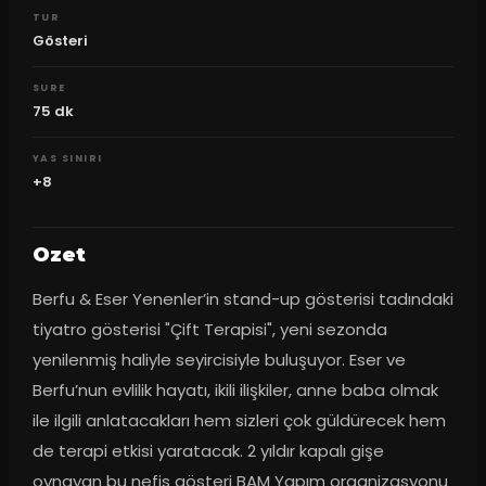
TUR
Gösteri
SURE
75
dk
YAS SINIRI
+8
Ozet
Berfu & Eser Yenenler’in stand-up gösterisi tadındaki 
tiyatro gösterisi "Çift Terapisi", yeni sezonda 
yenilenmiş haliyle seyircisiyle buluşuyor. Eser ve 
Berfu’nun evlilik hayatı, ikili ilişkiler, anne baba olmak 
ile ilgili anlatacakları hem sizleri çok güldürecek hem 
de terapi etkisi yaratacak. 2 yıldır kapalı gişe 
oynayan bu nefis gösteri BAM Yapım organizasyonu 