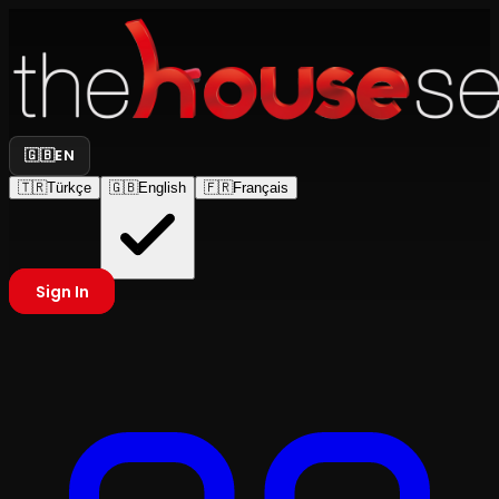
🇬🇧
EN
🇹🇷
Türkçe
🇬🇧
English
🇫🇷
Français
Sign In