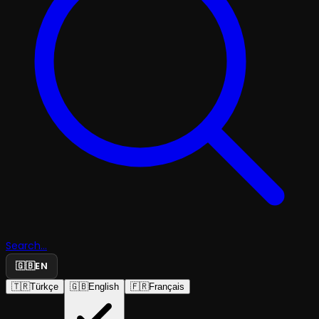
Search...
🇬🇧
EN
🇹🇷
Türkçe
🇬🇧
English
🇫🇷
Français