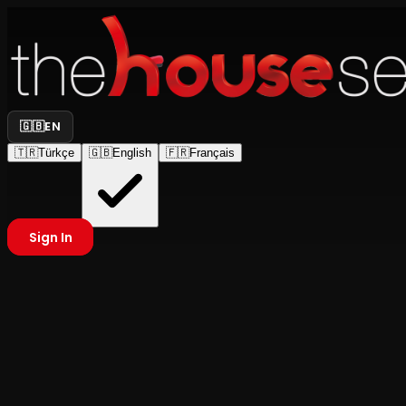
🇬🇧
EN
🇹🇷
Türkçe
🇬🇧
English
🇫🇷
Français
Sign In