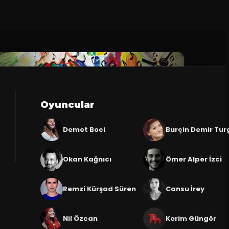
Oyuncular
Demet Boci
Burçin Demir Tur
Okan Kağnıcı
Ömer Alper İzci
Remzi Kürşad Süren
Cansu İrey
Nil Özcan
Kerim Güngör