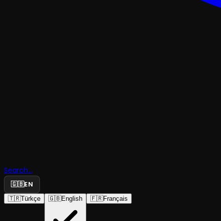
ÇOCUK & GENÇ
Benim Güz
Search...
Pabuçları
🇬🇧
EN
🇹🇷
Türkçe
🇬🇧
English
🇫🇷
Français