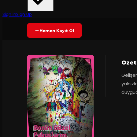
Antalya Devlet Tiyatrosu
·
Antalya Devlet ...
Prömiyer
03.05.2016
Yetersiz oy
YAKINDA
Sign In
Sign Up
Hemen Kayıt Ol
Ozet
Gelişe
yalnızl
duygud