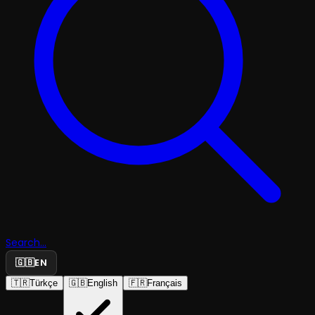
Search...
🇬🇧
EN
🇹🇷
Türkçe
🇬🇧
English
🇫🇷
Français