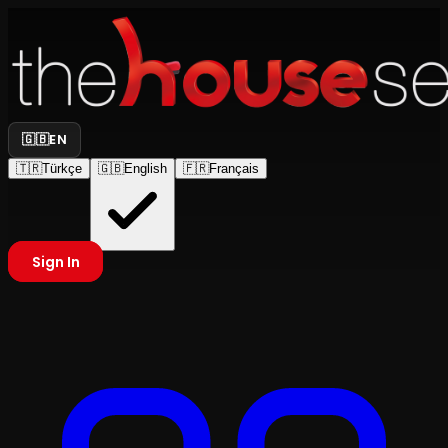
🇬🇧
EN
🇹🇷
Türkçe
🇬🇧
English
🇫🇷
Français
Sign In