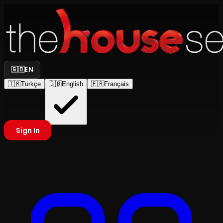
🇬🇧
EN
🇹🇷
Türkçe
🇬🇧
English
🇫🇷
Français
Sign In