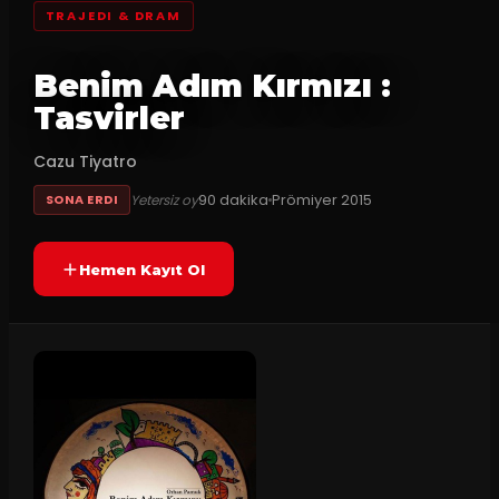
TRAJEDI & DRAM
Benim Adım Kırmızı :
Tasvirler
Cazu Tiyatro
90
dakika
Prömiyer
2015
Yetersiz oy
SONA ERDI
Hemen Kayıt Ol