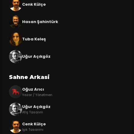
Cenk Külçe
Hasan Şahintürk
Tuba Keleş
Uğur Açıkgöz
Sahne Arkasi
Oğuz Arıcı
Yazar / Yönetmen
Uğur Açıkgöz
Afiş Tasarım
Cenk Külçe
Işık Tasarımı