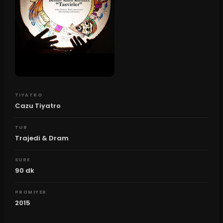
TIYATRO
Cazu Tiyatro
TUR
Trajedi & Dram
SURE
90
dk
PROMIYER
2015