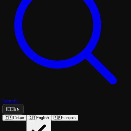
Search...
🇬🇧
EN
🇹🇷
Türkçe
🇬🇧
English
🇫🇷
Français