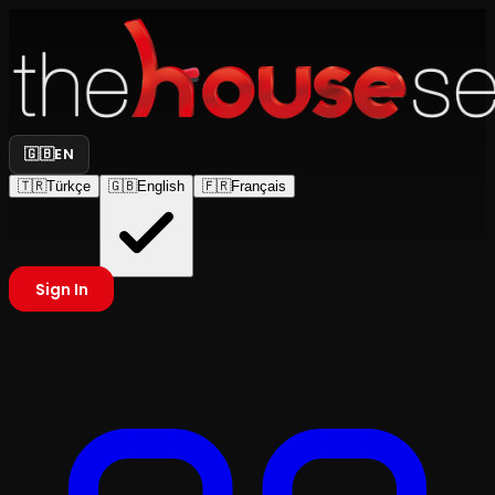
🇬🇧
EN
🇹🇷
Türkçe
🇬🇧
English
🇫🇷
Français
Sign In