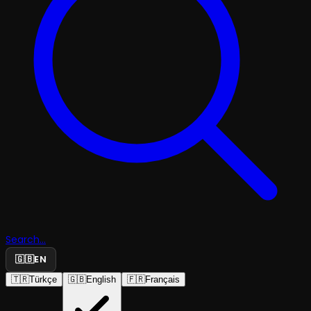
Search...
🇬🇧
EN
🇹🇷
Türkçe
🇬🇧
English
🇫🇷
Français