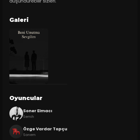
düşündürebilir sizleri.
Galeri
Oyuncular
Soner Elmacı
Semih
Özge Vardar Topçu
Sanem