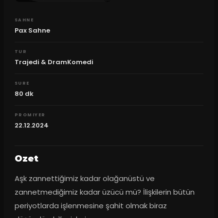
SAHNE
Pax Sahne
TUR
Trajedi & DramKomedi
SURE
80
dk
PROMIYER
22.12.2024
Ozet
Aşk zannettiğimiz kadar olağanüstü ve 
zannetmediğimiz kadar üzücü mü? İlişkilerin bütün 
periyotlarda işlenmesine şahit olmak biraz 