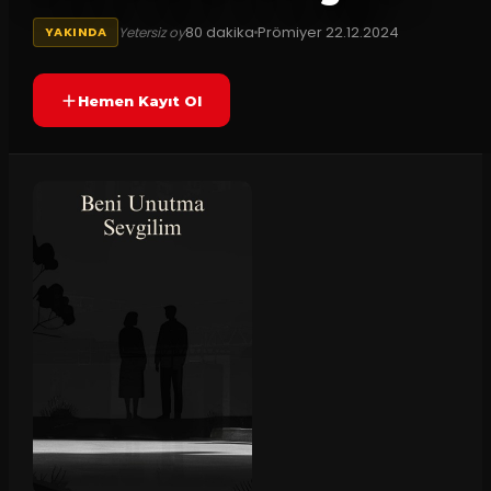
80
dakika
Prömiyer
22.12.2024
Yetersiz oy
YAKINDA
Hemen Kayıt Ol