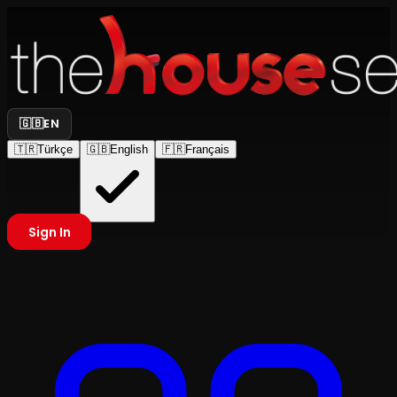
🇬🇧
EN
🇹🇷
Türkçe
🇬🇧
English
🇫🇷
Français
Sign In