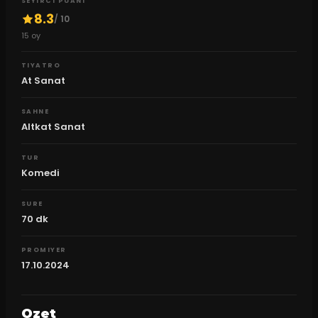
SEYIRCI PUANI
8.3
/ 10
15
oy
TIYATRO
At Sanat
SAHNE
Altkat Sanat
TUR
Komedi
SURE
70
dk
PROMIYER
17.10.2024
Ozet