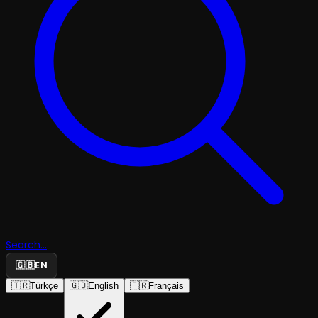
Search...
🇬🇧
EN
🇹🇷
Türkçe
🇬🇧
English
🇫🇷
Français