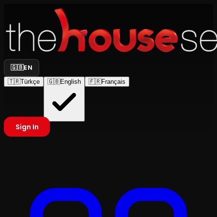
🇬🇧
EN
🇹🇷
Türkçe
🇬🇧
English
🇫🇷
Français
Sign In