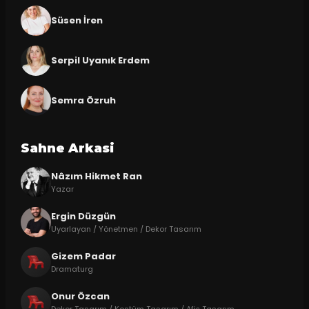
Süsen İren
Serpil Uyanık Erdem
Semra Özruh
Sahne Arkasi
Nâzım Hikmet Ran
Yazar
Ergin Düzgün
Uyarlayan / Yönetmen / Dekor Tasarım
Gizem Padar
Dramaturg
Onur Özcan
Dekor Tasarım / Kostüm Tasarım / Afiş Tasarım