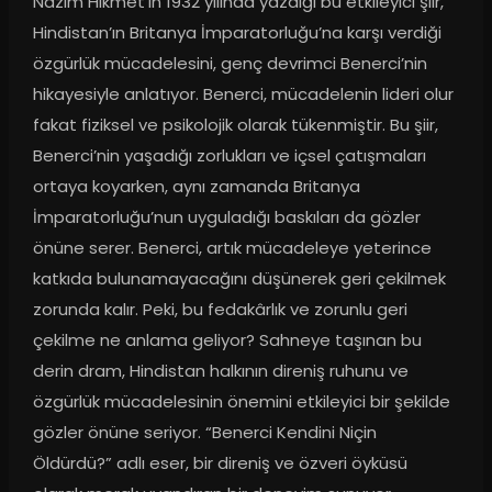
Nâzım Hikmet’in 1932 yılında yazdığı bu etkileyici şiir, 
Hindistan’ın Britanya İmparatorluğu’na karşı verdiği 
özgürlük mücadelesini, genç devrimci Benerci’nin 
hikayesiyle anlatıyor. Benerci, mücadelenin lideri olur 
fakat fiziksel ve psikolojik olarak tükenmiştir. Bu şiir, 
Benerci’nin yaşadığı zorlukları ve içsel çatışmaları 
ortaya koyarken, aynı zamanda Britanya 
İmparatorluğu’nun uyguladığı baskıları da gözler 
önüne serer. Benerci, artık mücadeleye yeterince 
katkıda bulunamayacağını düşünerek geri çekilmek 
zorunda kalır. Peki, bu fedakârlık ve zorunlu geri 
çekilme ne anlama geliyor? Sahneye taşınan bu 
derin dram, Hindistan halkının direniş ruhunu ve 
özgürlük mücadelesinin önemini etkileyici bir şekilde 
gözler önüne seriyor. “Benerci Kendini Niçin 
Öldürdü?” adlı eser, bir direniş ve özveri öyküsü 