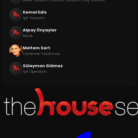
Kemal Edis
Işık Tasarımı
Alpay Ünyaylar
Müzik
Meltem Sert
Yönetmen Yardımcısı
Süleyman Gülmez
Işık Operatörü