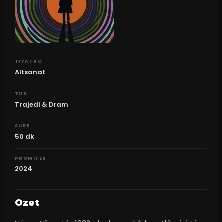
TIYATRO
Altsanat
TUR
Trajedi & Dram
SURE
50
dk
PROMIYER
2024
Ozet