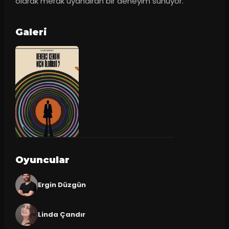
olarak merak uyandıran bir deneyim sunuyor.
Galeri
Oyuncular
Ergin Düzgün
Linda Çandır