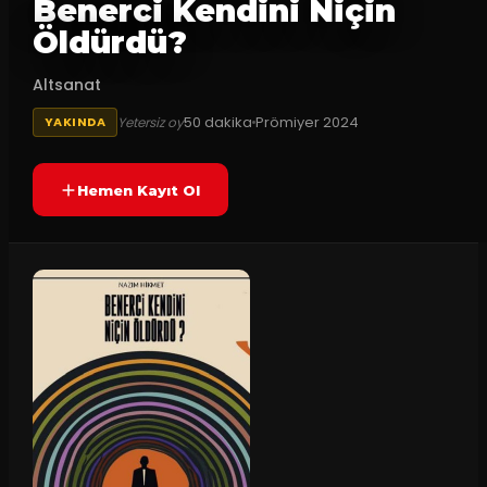
Benerci Kendini Niçin
Öldürdü?
Altsanat
50
dakika
Prömiyer
2024
Yetersiz oy
YAKINDA
Hemen Kayıt Ol