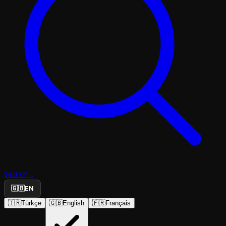
Search...
🇬🇧
EN
🇹🇷
Türkçe
🇬🇧
English
🇫🇷
Français