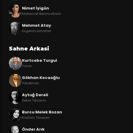
Nimet İyigün
Mübeccel Balımsultanlı
Mehmet Atay
Eugene Lamortier
Sahne Arkasi
Kurtcebe Turgul
Yazar
Gökhan Kocaoğlu
Yönetmen
Aytuğ Dereli
Dekor Tasarım
Burcu Melek Bozan
Kostüm Tasarım
Önder Arık