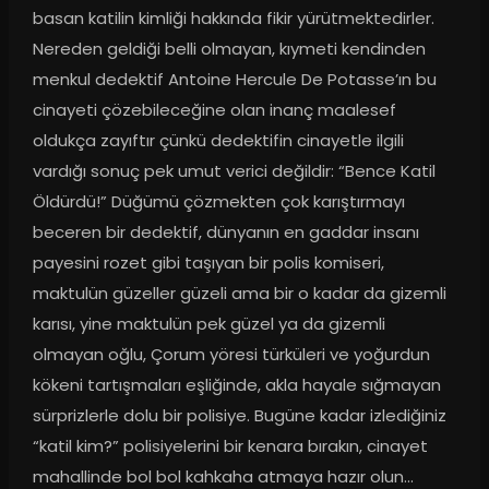
basan katilin kimliği hakkında fikir yürütmektedirler. 
Nereden geldiği belli olmayan, kıymeti kendinden 
menkul dedektif Antoine Hercule De Potasse’ın bu 
cinayeti çözebileceğine olan inanç maalesef 
oldukça zayıftır çünkü dedektifin cinayetle ilgili 
vardığı sonuç pek umut verici değildir: “Bence Katil 
Öldürdü!” Düğümü çözmekten çok karıştırmayı 
beceren bir dedektif, dünyanın en gaddar insanı 
payesini rozet gibi taşıyan bir polis komiseri, 
maktulün güzeller güzeli ama bir o kadar da gizemli 
karısı, yine maktulün pek güzel ya da gizemli 
olmayan oğlu, Çorum yöresi türküleri ve yoğurdun 
kökeni tartışmaları eşliğinde, akla hayale sığmayan 
sürprizlerle dolu bir polisiye. Bugüne kadar izlediğiniz 
“katil kim?” polisiyelerini bir kenara bırakın, cinayet 
mahallinde bol bol kahkaha atmaya hazır olun...