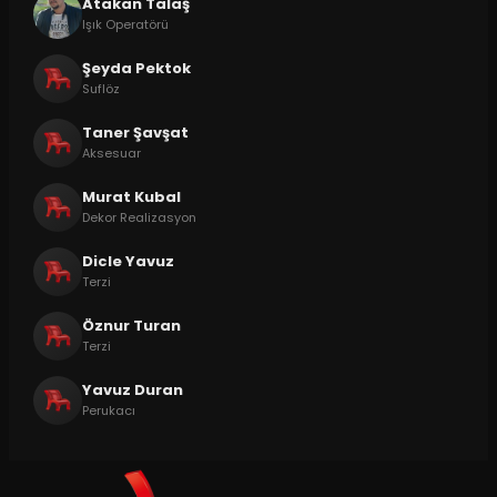
Atakan Talaş
Işık Operatörü
Şeyda Pektok
Suflöz
Taner Şavşat
Aksesuar
Murat Kubal
Dekor Realizasyon
Dicle Yavuz
Terzi
Öznur Turan
Terzi
Yavuz Duran
Perukacı