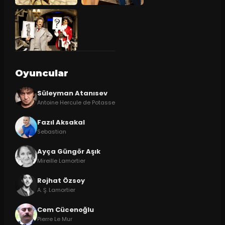
Oyuncular
Süleyman Atanısev
Antoine Hercule de Potasse
Fazıl Aksakal
Sebastian
Ayça Güngör Aşık
Mireille Lamortier
Rojhat Özsoy
A. Ş. Lamortier
Cem Cücenoğlu
Pierre Le Mur