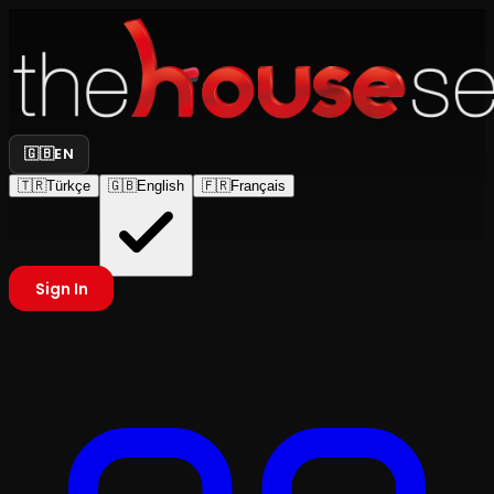
🇬🇧
EN
🇹🇷
Türkçe
🇬🇧
English
🇫🇷
Français
Sign In