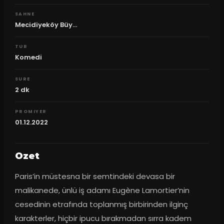
SAHNE
Mecidiyeköy Büy...
TUR
Komedi
SURE
2
dk
PROMIYER
01.12.2022
Ozet
Paris’in müstesna bir semtindeki devasa bir 
malikanede, ünlü iş adamı Eugène Lamortier’nin 
cesedinin etrafında toplanmış birbirinden ilginç 
karakterler, hiçbir ipucu bırakmadan sırra kadem 