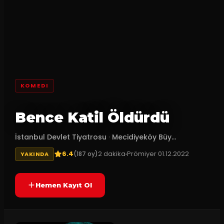
KOMEDI
Bence Katil Öldürdü
İstanbul Devlet Tiyatrosu
·
Mecidiyeköy Büy...
6.4
2
dakika
Prömiyer
01.12.2022
(
187
oy)
YAKINDA
Hemen Kayıt Ol