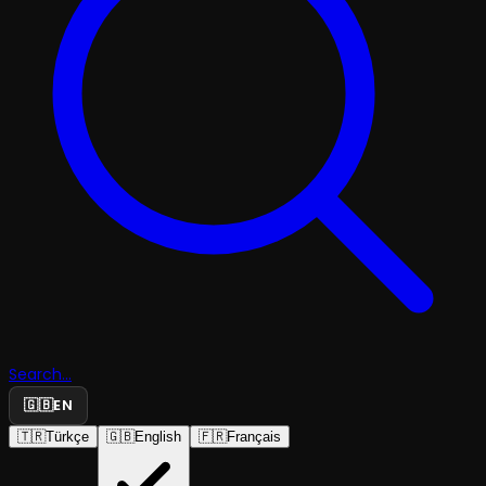
Search...
🇬🇧
EN
🇹🇷
Türkçe
🇬🇧
English
🇫🇷
Français