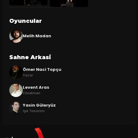
Oyuncular
Melih Madan
Sahne Arkasi
Ömer Naci Topçu
Yazar
Levent Aras
Yönetmen
Yasin Güleryüz
Işık Tasarımı