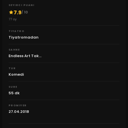
SEYIRCI PUANI
7.9
/ 10
77
oy
TIYATRO
Tiyatromadan
SAHNE
Endless Art Tak...
TUR
Komedi
SURE
55
dk
PROMIYER
27.04.2018