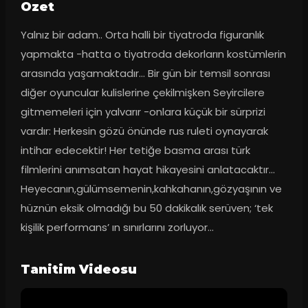
Ozet
Yalnız bir adam.. Orta halli bir tiyatroda figuranlık 
yapmakta -hatta o tiyatroda dekorların kostümlerin 
arasında yaşamaktadır... Bir gün bir temsil sonrası 
diğer oyuncular kulislerine çekilmişken Seyircilere 
gitmemeleri için yalvarır -onlara küçük bir sürprizi 
vardır: Herkesin gözü önünde rus ruleti oynayarak 
intihar edecektir! Her tetiğe basma arası türk 
filmlerini anımsatan hayat hikayesini anlatacaktır... 
Heyecanın,gülümsemenin,kahkahanın,gözyaşının ve 
hüznün eksik olmadığı bu 50 dakikalık serüven; ‘tek 
kişilik performans’ ın sınırlarını zorluyor...
Tanitim Videosu