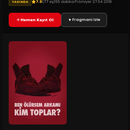
7.9
55
dakika
Prömiyer
27.04.2018
(
77
oy)
YAKINDA
Fragmani Izle
Hemen Kayıt Ol