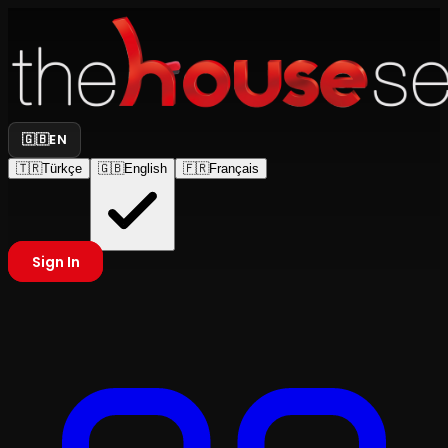
🇬🇧
EN
🇹🇷
Türkçe
🇬🇧
English
🇫🇷
Français
Sign In