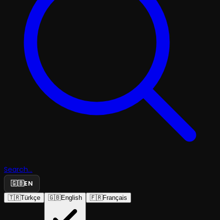
Search...
🇬🇧
EN
🇹🇷
Türkçe
🇬🇧
English
🇫🇷
Français