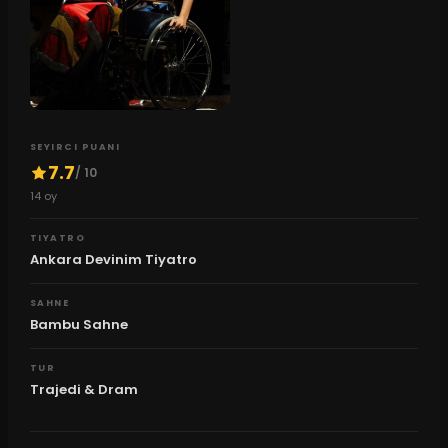
SEYIRCI PUANI
7.7
/ 10
14
oy
TIYATRO
Ankara Devinim Tiyatro
SAHNE
Bambu Sahne
TUR
Trajedi & Dram