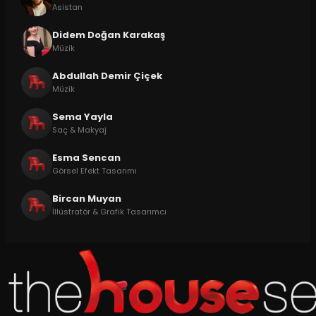
Asistan
Didem Doğan Karakaş
Müzik
Abdullah Demir Çiçek
Müzik
Sema Yayla
Saç & Makyaj
Esma Sencan
Görsel Efekt Tasarımı
Bircan Muyan
İllüstratör & Grafik Tasarımcı