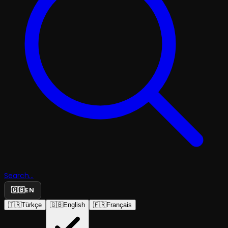
Search...
🇬🇧
EN
🇹🇷
Türkçe
🇬🇧
English
🇫🇷
Français