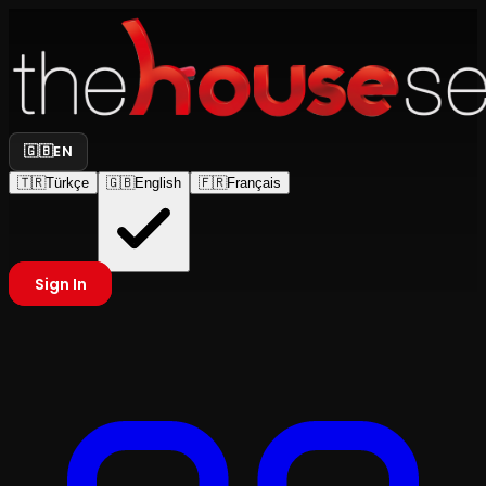
🇬🇧
EN
🇹🇷
Türkçe
🇬🇧
English
🇫🇷
Français
Sign In