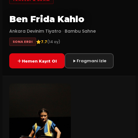
Ben Frida Kahlo
Ankara Devinim Tiyatro
·
Bambu Sahne
7.7
(
14
oy)
SONA ERDI
Fragmani Izle
Hemen Kayıt Ol