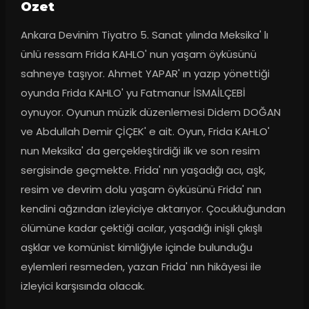
Ozet
Ankara Devinim Tiyatro 5. Sanat yılında Meksika' lı 
ünlü ressam Frida KAHLO' nun yaşam öyküsünü 
sahneye taşıyor. Ahmet YAPAR' ın yazıp yönettiği 
oyunda Frida KAHLO' yu Fatmanur İSMAİLÇEBİ 
oynuyor. Oyunun müzik düzenlemesi Didem DOĞAN 
ve Abdullah Demir ÇİÇEK' e ait. Oyun, Frida KAHLO' 
nun Meksika' da gerçekleştirdiği ilk ve son resim 
sergisinde geçmekte. Frida' nın yaşadığı acı, aşk, 
resim ve devrim dolu yaşam öyküsünü Frida' nın 
kendini ağzından izleyiciye aktarıyor. Çocukluğundan 
ölümüne kadar çektiği acılar, yaşadığı inişli çıkışlı 
aşklar ve komünist kimliğiyle içinde bulunduğu 
eylemleri resmeden, yazan Frida' nın hikâyesi ile 
izleyici karşısında olacak.