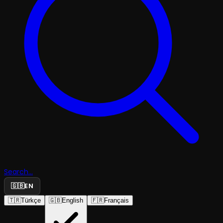
Search...
🇬🇧
EN
🇹🇷
Türkçe
🇬🇧
English
🇫🇷
Français