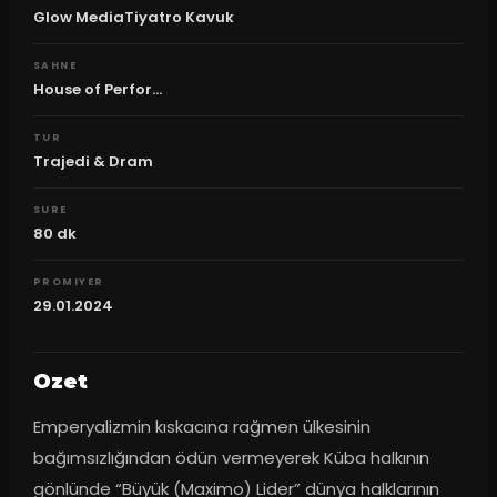
Glow MediaTiyatro Kavuk
SAHNE
House of Perfor...
TUR
Trajedi & Dram
SURE
80
dk
PROMIYER
29.01.2024
Ozet
Emperyalizmin kıskacına rağmen ülkesinin 
bağımsızlığından ödün vermeyerek Küba halkının 
gönlünde “Büyük (Maximo) Lider” dünya halklarının 