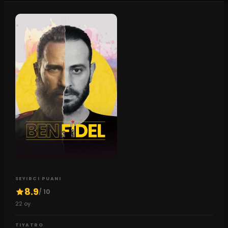
SEYIRCI PUANI
8.9
/ 10
22
oy
TIYATRO