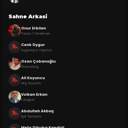
Sahne Arkasi
Onur Erbilen
Yazar / Yönetmen
Cenk Oygur
Uygulayıcı Yapımcı
Ozan Çobanoğlu
Dramaturg
Ali Koyuncu
Afiş Tasarım
Volkan Erkan
Fotoğraf
Abdullah Akbaş
Işık Tasarımı
Melis Dilruba Kendirli