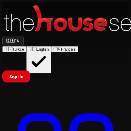
🇬🇧
EN
🇹🇷
Türkçe
🇬🇧
English
🇫🇷
Français
Sign In