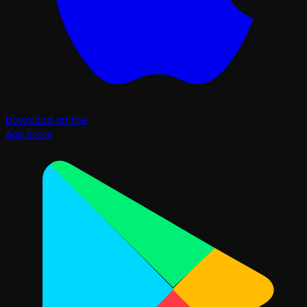
Download on the
App Store