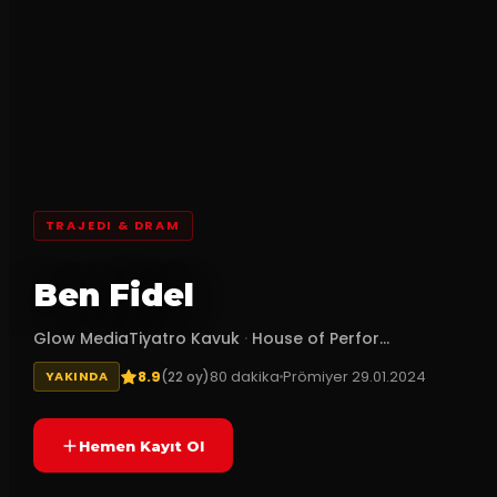
TRAJEDI & DRAM
Ben Fidel
Glow MediaTiyatro Kavuk
·
House of Perfor...
8.9
80
dakika
Prömiyer
29.01.2024
(
22
oy)
YAKINDA
Hemen Kayıt Ol