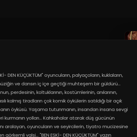
Kİ- DEN KÜÇÜKTÜM" oyuncuların, palyaçoların, kuklaların, 
üziğin ve dansın iç içe geçtiği muhteşem bir güldürü... 
nun, perdesinin, koltuklarının, kostümlerinin, anılarının, 
asılı kalmış tiradların çok komik öykülerin satıldığı bir açık 
manın öyküsü. Yaşama tutunmanın, insandan insana sevgi 
ri kurmanın yolları... Kahkahalar atarak düş gücünün 
ını aralayan, oyuncuların ve seyircilerin, tiyatro mucizesine 
 görkemli valsi... "BEN ESKİ- DEN KÜÇÜKTÜM" yazın 