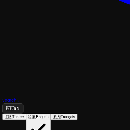
KOMEDI
Ben Eskid
Search...
Küçüktüm
🇬🇧
EN
🇹🇷
Türkçe
🇬🇧
English
🇫🇷
Français