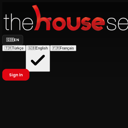
🇬🇧
EN
🇹🇷
Türkçe
🇬🇧
English
🇫🇷
Français
Sign In