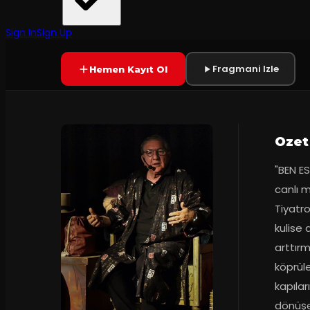
Ali Poyrazoğlu Tiyatrosu
·
İstanbul Kültür...
7.4
90
dakika
Prömiyer
2005
(
10
oy)
YAKINDA
Sign In
Sign Up
Fragmani Izle
Hemen Kayıt Ol
Ozet
"BEN ES
canlı m
Tiyatro
kulise 
arttır
köprüle
kapılar
dönüşen