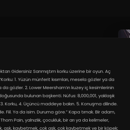
0.2023
tan Gidersiniz Sanmıştım korku üzerine bir oyun. Aç 
 “Korku: 1. Yüzün münferit kısımları, mesela gözler ya da 
a da gözler. 2. Lower Meersham’ın kuzey iç kesimlerinin 
oğusunda bulunan başkenti. Nüfus: 8,000,001, yaklaşık 
 3. Korku, 4. Üçüncü maddeye bakın. 5. Konuşma dilinde. 
lde. Fiil. Ya da isim. Duruma göre.” Kapa tırnak. Bir adam, 
 Thom Pain, yalnızlık, çocukluk, bir arı ya da kelimeler, 
ik, aşk, kaybetmek, çok aşk, çok kaybetmek ve bir köpek; 