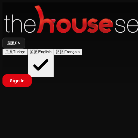
🇬🇧
EN
🇹🇷
Türkçe
🇬🇧
English
🇫🇷
Français
Sign In