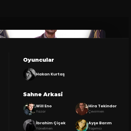
Oyuncular
Hakan Kurtaş
Sahne Arkasi
Will Eno
Hira Tekindor
Yazar
Çevirmen
İbrahim Çiçek
Ayşe Barım
Yönetmen
Yapımcı