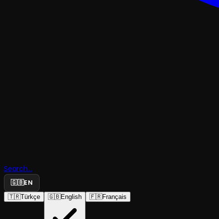
TRAJEDI & DRAM
Ben Çokta
Gidersiniz
Search...
Sanmıştım
🇬🇧
EN
🇹🇷
Türkçe
🇬🇧
English
🇫🇷
Français