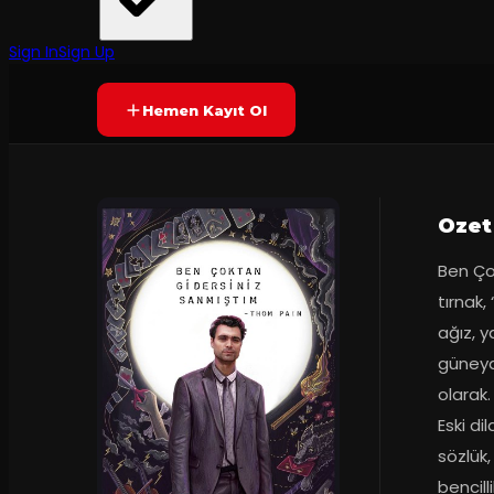
ID İletişim
·
DasDas Sahne
6.9
70
dakika
Prömiyer
01.1
(
245
oy)
YAKINDA
+12
Sign In
Sign Up
Hemen Kayıt Ol
Ozet
Ben Çok
tırnak,
ağız, y
güneyd
olarak.
Eski di
sözlük,
bencill