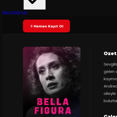
İstanbul Devlet Tiyatrosu
·
Mecidiyeköy Büy...
5.7
90
dakika
Prömiyer
21.1
(
92
oy)
SONA ERDI
+8
Sign In
Sign Up
Hemen Kayıt Ol
Ozet
Sevgili
gelen a
kayınv
Andrea 
aileyle
bulurlar
Gale