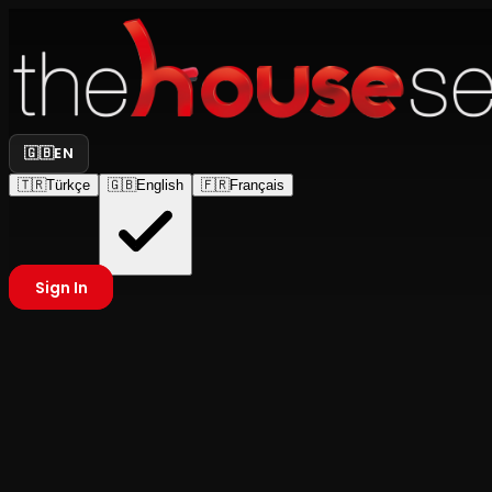
🇬🇧
EN
🇹🇷
Türkçe
🇬🇧
English
🇫🇷
Français
Sign In