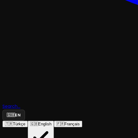
TRAJEDI & DRAM
Search...
Bella Figu
🇬🇧
EN
🇹🇷
Türkçe
🇬🇧
English
🇫🇷
Français