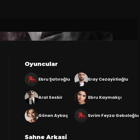
Oyuncular
Ebru Şatıroğlu
Eray Cezayirlioğlu
Aral Seskir
Ebru Kaymakçı
Gönen Aykaç
Evrim Feyza Geboloğlu
Sahne Arkasi