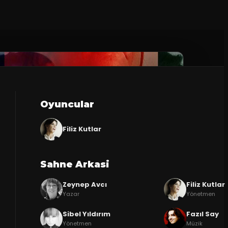
Oyuncular
Filiz Kutlar
Sahne Arkasi
Zeynep Avcı
Filiz Kutlar
Yazar
Yönetmen
Sibel Yıldırım
Fazıl Say
Yönetmen
Müzik