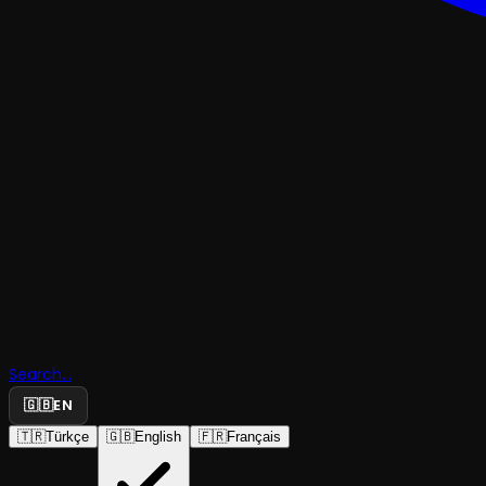
TRAJEDI & DRAM
Search...
Bekleyiş
🇬🇧
EN
🇹🇷
Türkçe
🇬🇧
English
🇫🇷
Français