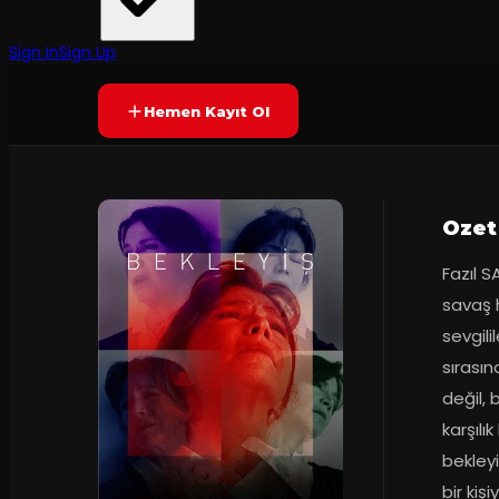
Tiyatro Dafne
Prömiyer
04.11.2015
Yetersiz oy
YAKINDA
Sign In
Sign Up
Hemen Kayıt Ol
Ozet
Fazıl S
savaş h
sevgili
sırasın
değil, 
karşılı
bekleyi
bir kiş