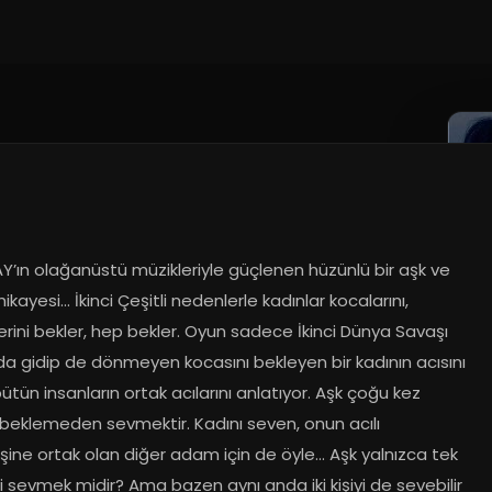
AY’ın olağanüstü müzikleriyle güçlenen hüzünlü bir aşk ve 
ikayesi... İkinci Çeşitli nedenlerle kadınlar kocalarını, 
lerini bekler, hep bekler. Oyun sadece İkinci Dünya Savaşı 
da gidip de dönmeyen kocasını bekleyen bir kadının acısını 
bütün insanların ortak acılarını anlatıyor. Aşk çoğu kez 
k beklemeden sevmektir. Kadını seven, onun acılı 
şine ortak olan diğer adam için de öyle... Aşk yalnızca tek 
iyi sevmek midir? Ama bazen aynı anda iki kişiyi de sevebilir 