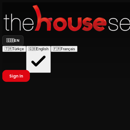
🇬🇧
EN
🇹🇷
Türkçe
🇬🇧
English
🇫🇷
Français
Sign In