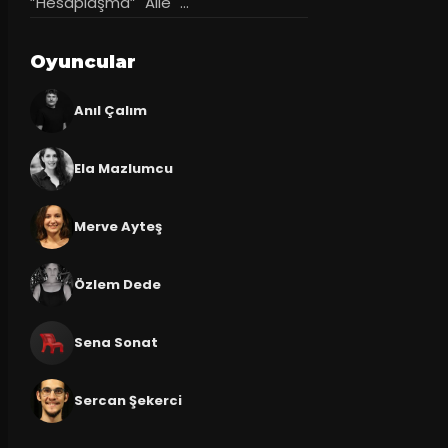
”Hesaplaşma” "Aile" ...
Oyuncular
Anıl Çalım
Ela Mazlumcu
Merve Ayteş
Özlem Dede
Sena Sonat
Sercan Şekerci