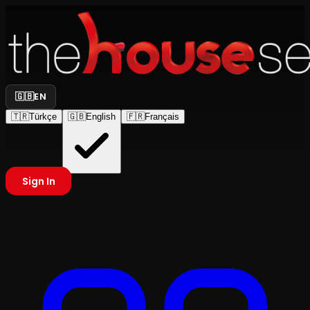
🇬🇧
EN
🇹🇷
Türkçe
🇬🇧
English
🇫🇷
Français
Sign In