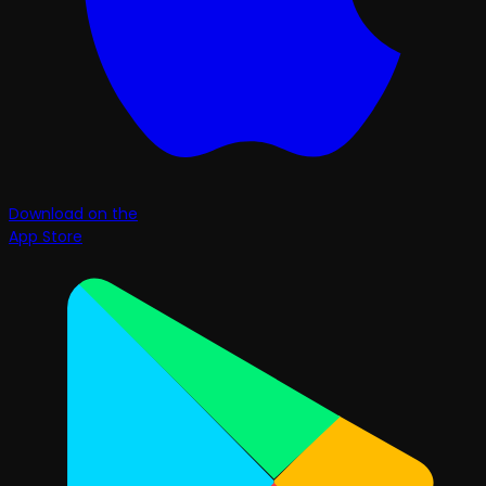
Download on the
App Store