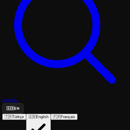
Search...
🇬🇧
EN
🇹🇷
Türkçe
🇬🇧
English
🇫🇷
Français