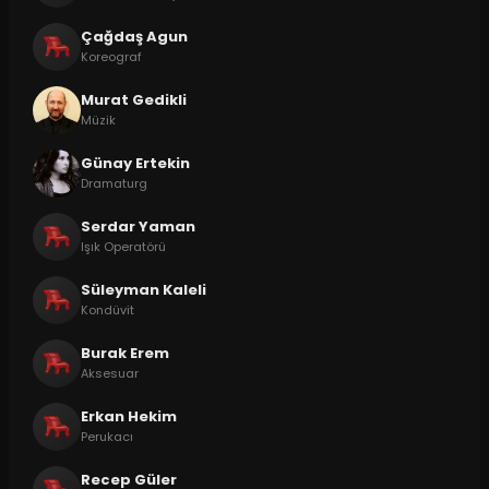
Çağdaş Agun
Koreograf
Murat Gedikli
Müzik
Günay Ertekin
Dramaturg
Serdar Yaman
Işık Operatörü
Süleyman Kaleli
Kondüvit
Burak Erem
Aksesuar
Erkan Hekim
Perukacı
Recep Güler