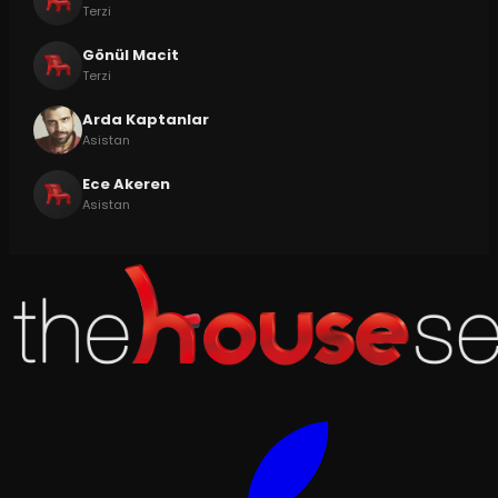
Terzi
Gönül Macit
Terzi
Arda Kaptanlar
Asistan
Ece Akeren
Asistan