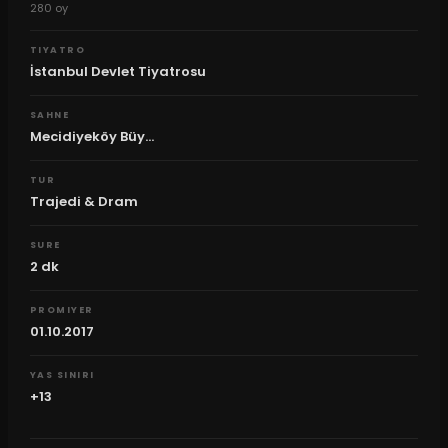
280
oy
TIYATRO
İstanbul Devlet Tiyatrosu
SAHNE
Mecidiyeköy Büy...
TUR
Trajedi & Dram
SURE
2
dk
PROMIYER
01.10.2017
YAS SINIRI
+13