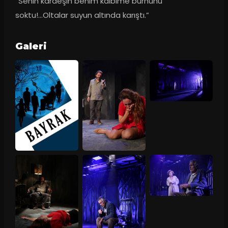
“Senin kardeşin benim kalbime burnunu 
soktu!...Oltalar suyun altında karıştı.”
Galeri