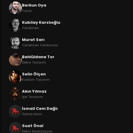
Berkun Oya
Yazar
Kubilay Karslıoğlu
Yönetmen
Murat Sarı
Yönetmen Yardımcısı
Behlüldane Tor
Dekor Tasarım
Selin Ölçen
Kostüm Tasarım
Akın Yılmaz
Işık Tasarımı
İsmail Cem Dağlı
Sahne Amiri
Suat Önal
Dekor Realizasyon