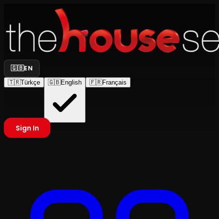
🇬🇧
EN
🇹🇷
Türkçe
🇬🇧
English
🇫🇷
Français
Sign In