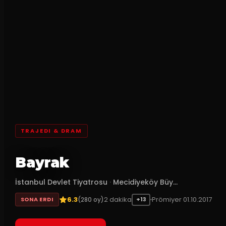
TRAJEDI & DRAM
Bayrak
İstanbul Devlet Tiyatrosu
·
Mecidiyeköy Büy...
6.3
2
dakika
Prömiyer
01.10.2017
(
280
oy)
SONA ERDI
+13