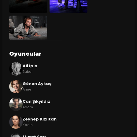
Oyuncular
Ali İpin
Baba
Gönen Aykaç
Anne
Can Şıkyıldız
Adam
Zeynep Kızıltan
Kadın
Murat Sarı