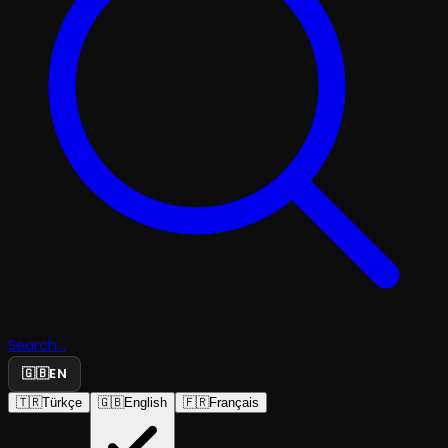
Search...
🇬🇧
EN
🇹🇷
Türkçe
🇬🇧
English
🇫🇷
Français