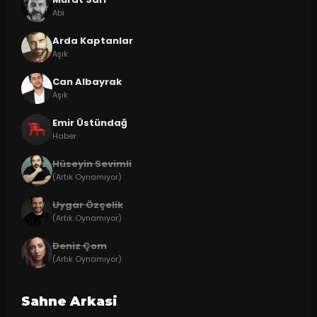
Abi
Arda Kaptanlar
Aşık
Can Albayrak
Aşık
Emir Üstündağ
Haber
Hüseyin Sevimli
(Artık Oynamıyor)
Uygar Özçelik
(Artık Oynamıyor)
Deniz Çom
(Artık Oynamıyor)
Sahne Arkasi