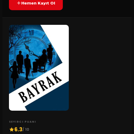
Hemen Kayıt Ol
SEYIRCI PUANI
6.3
/ 10