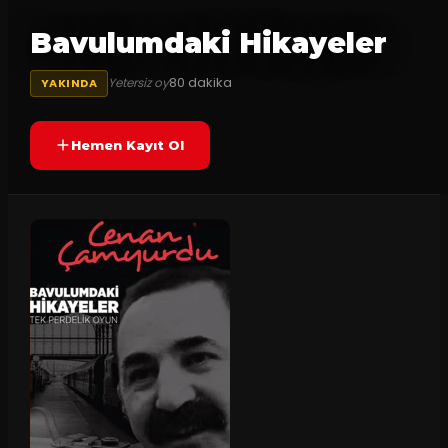
Bavulumdaki Hikayeler
80
dakika
Yetersiz oy
YAKINDA
Hemen Kayıt Ol