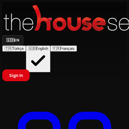
🇬🇧
EN
🇹🇷
Türkçe
🇬🇧
English
🇫🇷
Français
Sign In