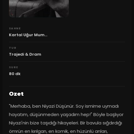
SAHNE
Kartal Uğur Mum...
TUR
Trajedi & Dram
SURE
80
dk
Ozet
"Merhaba, ben Niyazi Düşünür. Soy ismime uymadı 
hayatım, düşünmeden yaşadım hep!" Böyle başlıyor 
Niyazi'nin bize taşıdığı hikayeleri. Bir bavula sığdırdığı 
ömrün en kırılgan, en komik, en hüzünlü anları, 