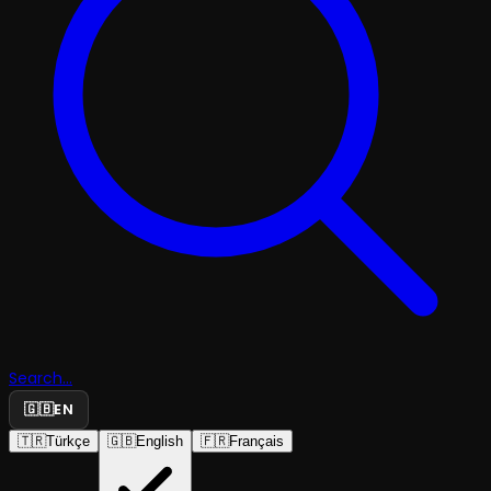
Search...
🇬🇧
EN
🇹🇷
Türkçe
🇬🇧
English
🇫🇷
Français