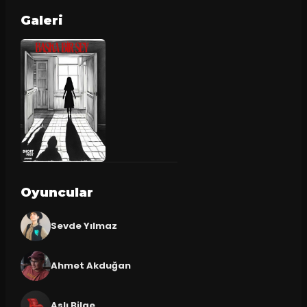
Galeri
Oyuncular
Sevde Yılmaz
Ahmet Akduğan
Aslı Bilge