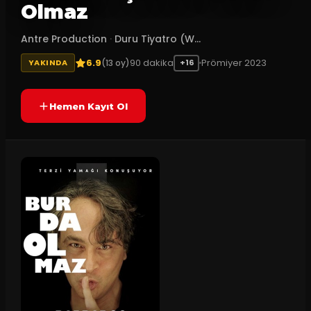
Olmaz
Antre Production
·
Duru Tiyatro (W...
6.9
90
dakika
Prömiyer
2023
(
13
oy)
YAKINDA
+16
Hemen Kayıt Ol