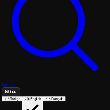
Search...
🇬🇧
EN
🇹🇷
Türkçe
🇬🇧
English
🇫🇷
Français