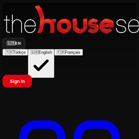
🇬🇧
EN
🇹🇷
Türkçe
🇬🇧
English
🇫🇷
Français
Sign In