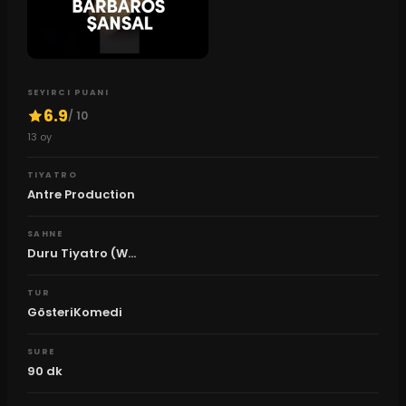
SEYIRCI PUANI
6.9
/ 10
13
oy
TIYATRO
Antre Production
SAHNE
Duru Tiyatro (W...
TUR
GösteriKomedi
SURE
90
dk