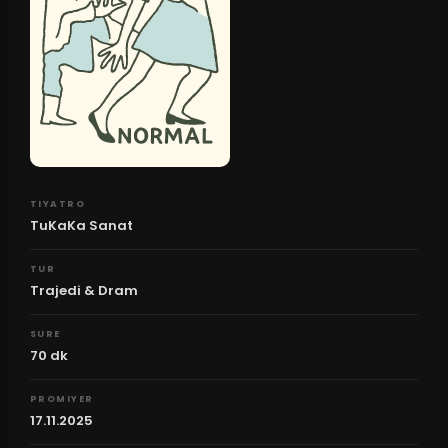
TIYATRO
TuKaKa Sanat
TUR
Trajedi & Dram
SURE
70
dk
PROMIYER
17.11.2025