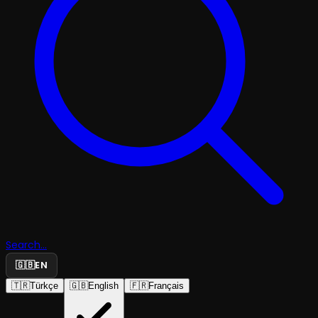
Search...
🇬🇧
EN
🇹🇷
Türkçe
🇬🇧
English
🇫🇷
Français