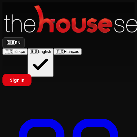
🇬🇧
EN
🇹🇷
Türkçe
🇬🇧
English
🇫🇷
Français
Sign In