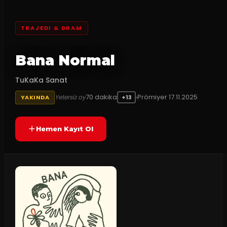
TRAJEDI & DRAM
Bana Normal
TuKaKa Sanat
70
dakika
Prömiyer
17.11.2025
Yetersiz oy
YAKINDA
+13
Hemen Kayıt Ol