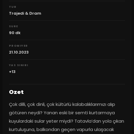
TUR
Trajedi & Dram
SURE
90
dk
PROMIYER
21.10.2023
YAS SINIRI
+13
Ozet
Çok dilli, çok dinli, çok kültürlü kalabalıklarımızı alıp 
götüren neydi? Yanan eski bir semti kurtarmaya 
kuyulardaki sular yeter miydi? Tatavla’dan yola çıkan 
kurtuluşuna, balkondan geçen vapurla ulaşacak 