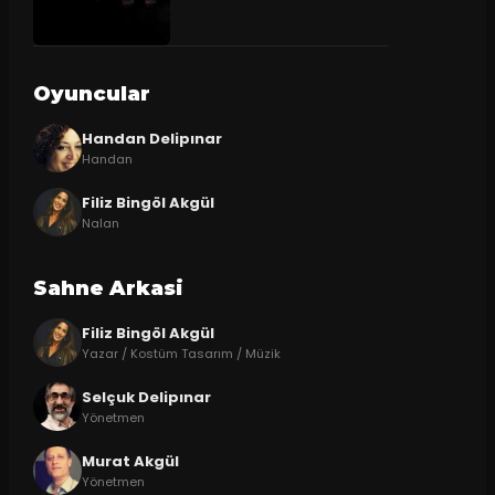
Oyuncular
Handan Delipınar
Handan
Filiz Bingöl Akgül
Nalan
Sahne Arkasi
Filiz Bingöl Akgül
Yazar / Kostüm Tasarım / Müzik
Selçuk Delipınar
Yönetmen
Murat Akgül
Yönetmen