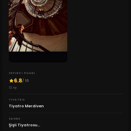
SEYIRCI PUANI
6.8
/ 10
12
oy
TIYATRO
Tiyatro Merdiven
SAHNE
Şişli Tiyatrosu...