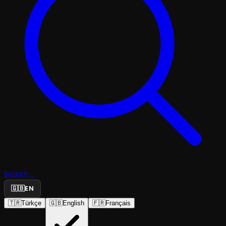
Search...
🇬🇧
EN
🇹🇷
Türkçe
🇬🇧
English
🇫🇷
Français