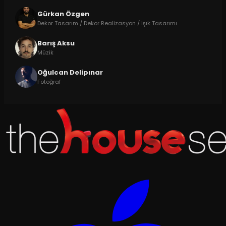
Gürkan Özgen
Dekor Tasarım / Dekor Realizasyon / Işık Tasarımı
Barış Aksu
Müzik
Oğulcan Delipınar
Fotoğraf