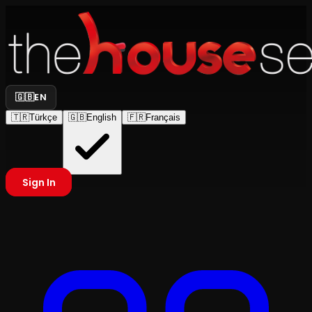
🇬🇧
EN
🇹🇷
Türkçe
🇬🇧
English
🇫🇷
Français
Sign In