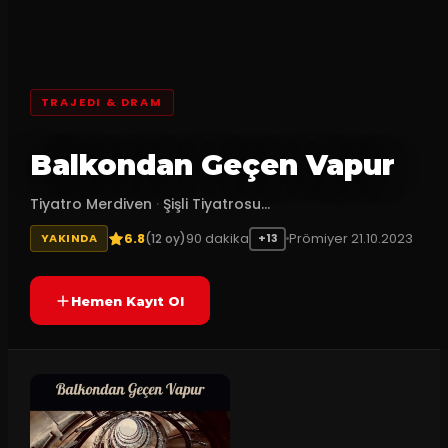
TRAJEDI & DRAM
Balkondan Geçen Vapur
Tiyatro Merdiven
·
Şişli Tiyatrosu...
6.8
90
dakika
Prömiyer
21.10.2023
(
12
oy)
YAKINDA
+13
Hemen Kayıt Ol