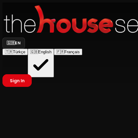
🇬🇧
EN
🇹🇷
Türkçe
🇬🇧
English
🇫🇷
Français
Sign In