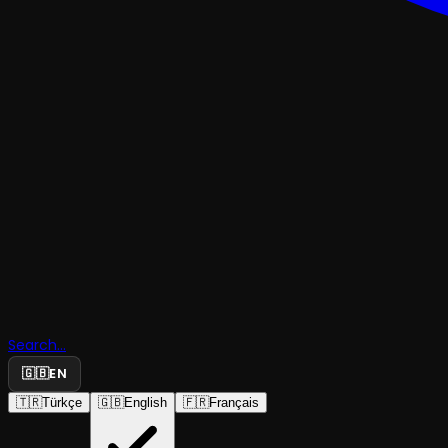
TRAJEDI & DRAMKOMEDI
Bakanı
Search...
Bekliyoruz
🇬🇧
EN
🇹🇷
Türkçe
🇬🇧
English
🇫🇷
Français