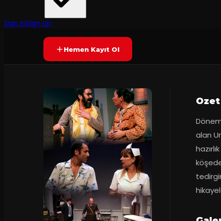
İzmir Devlet Tiyatrosu
2
dakika
Yetersiz oy
SONA ERDI
Sign In
Sign Up
Hemen Kayıt Ol
Ozet
Dönemin
alan Ur
hazırlı
köşede
tedirgi
hikayel
Gale