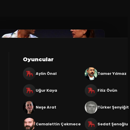
Oyuncular
Aylin Önal
Tamer Yılmaz
Uğur Kaya
Filiz Övün
Neşe Arat
Türker Şenyiğit
Cemalettin Çekmece
Sedat Şenoğlu