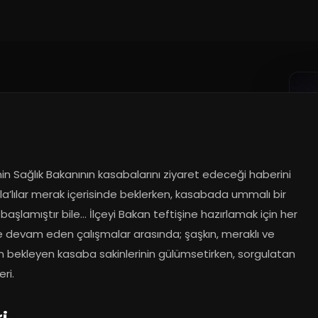
 Sağlık Bakanının kasabalarını ziyaret edeceği haberini 
la’lılar merak içerisinde beklerken, kasabada ummalı bir 
k başlamıştır bile… İlçeyi Bakan teftişine hazırlamak için her 
 devam eden çalışmalar arasında; şaşkın, meraklı ve 
n bekleyen kasaba sakinlerinin gülümsetirken, sorgulatan 
eri.
ri