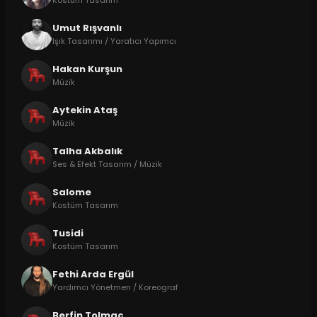
Kostüm Tasarım
Umut Rışvanlı
Işık Tasarımı / Yaratıcı Yapımcı
Hakan Kurşun
Müzik
Aytekin Ataş
Müzik
Talha Akbalık
Ses & Efekt Tasarım / Müzik
Salome
Kostüm Tasarım
Tusidi
Kostüm Tasarım
Fethi Arda Ergül
Yardımcı Yönetmen / Koreograf
Berfin Tolmaç