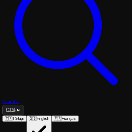
Search...
🇬🇧
EN
🇹🇷
Türkçe
🇬🇧
English
🇫🇷
Français