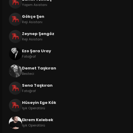
Yapım Asistanı
Gökçe Şen
Reji Asistanı
Zeynep Şengöz
Reji Asistanı
Ezo Şara Uray
Fotoğraf
Demet Taşkıran
Besteci
Sena Taşkıran
Fotoğraf
Hüseyin Ege Kök
Işık Operatörü
Ekrem Kelebek
Işık Operatörü