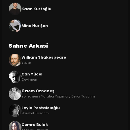
Kaan Kurtoğlu
Mine Nur Şen
Sahne Arkasi
William Shakespeare
Yazar
Can Yücel
Çevirmen
Özlem Özhabeş
Yönetmen / Yaratıcı Yapımcı / Dekor Tasarım
Leyla Postalcıoğlu
Hareket Tasarımı
Cemre Bulak