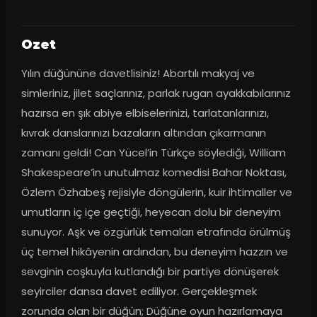
Ozet
Yılın düğününe davetlisiniz! Abartılı makyaj ve 
simleriniz, jilet saçlarınız, parlak rugan ayakkabılarınız 
hazırsa en şık abiye elbiselerinizi, tarlatanlarınızı, 
kıvrak danslarınızı bazaların altından çıkarmanın 
zamanı geldi! Can Yücel’in Türkçe söylediği, William 
Shakespeare’in unutulmaz komedisi Bahar Noktası, 
Özlem Özhabeş rejisiyle döngülerin, kuir ihtimaller ve 
umutların iç içe geçtiği, heyecan dolu bir deneyim 
sunuyor. Aşk ve özgürlük temaları etrafında örülmüş 
üç temel hikâyenin ardından, bu deneyim hazzın ve 
sevginin coşkuyla kutlandığı bir partiye dönüşerek 
seyirciler dansa davet ediliyor. Gerçekleşmek 
zorunda olan bir düğün; Düğüne oyun hazırlamaya 