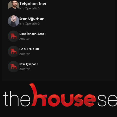
Tolgahan Ener
Işık Operatörü
Eren Uğurhan
Işık Operatörü
Bedirhan Avcı
Asistan
Ece Eruzun
Asistan
Efe Çapar
Asistan