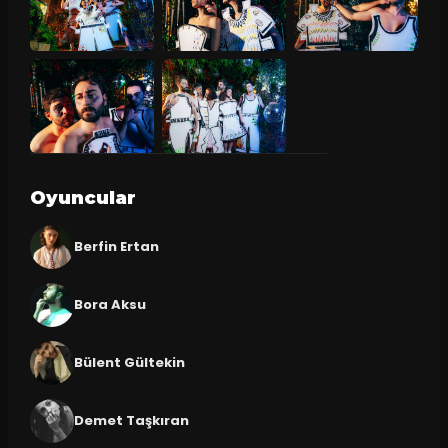
Oyuncular
Berfin Ertan
Bora Aksu
Bülent Gültekin
Demet Taşkıran