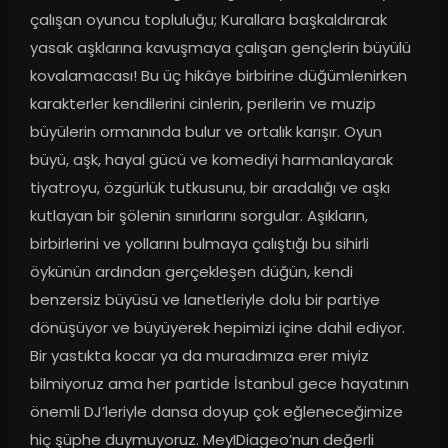
çalışan oyuncu topluluğu; Kurallara başkaldırarak 
yasak aşklarına kavuşmaya çalışan gençlerin büyülü 
kovalamacası! Bu üç hikâye birbirine düğümlenirken 
karakterler kendilerini cinlerin, perilerin ve muzip 
büyülerin ormanında bulur ve ortalık karışır. Oyun 
büyü, aşk, hayal gücü ve komediyi harmanlayarak 
tiyatroyu, özgürlük tutkusunu, bir aradalığı ve aşkı 
kutlayan bir şölenin sınırlarını sorgular. Aşıkların, 
birbirlerini ve yollarını bulmaya çalıştığı bu sihirli 
öykünün ardından gerçekleşen düğün, kendi 
benzersiz büyüsü ve lanetleriyle dolu bir partiye 
dönüşüyor ve büyüyerek hepimizi içine dahil ediyor. 
Bir yastıkta kocar ya da muradımıza erer miyiz 
bilmiyoruz ama her partide İstanbul gece hayatının 
önemli DJ’leriyle dansa doyup çok eğleneceğimize 
hiç şüphe duymuyoruz. MeyIDiageo’nun değerli 