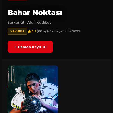
Bahar Noktası
Zarkanat
·
Alan Kadıköy
6.7
Prömiyer
21.12.2023
(
66
oy)
YAKINDA
Hemen Kayıt Ol