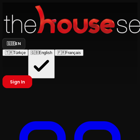
🇬🇧
EN
🇹🇷
Türkçe
🇬🇧
English
🇫🇷
Français
Sign In