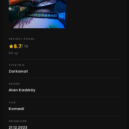
SEYIRCI PUANI
6.7
/ 10
66
oy
TIYATRO
Zarkanat
SAHNE
Alan Kadıköy
TUR
Komedi
PROMIYER
21.12.2023