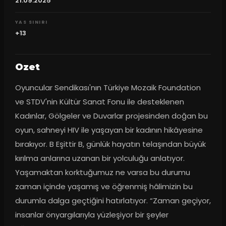
21.09.2025
YAS SINIRI
+13
Ozet
Oyuncular Sendikası'nın Türkiye Mozaik Foundation 
ve STDV'nin Kültür Sanat Fonu ile desteklenen 
Kadınlar, Gölgeler ve Duvarlar projesinden doğan bu 
oyun, sahneyi HIV ile yaşayan bir kadının hikâyesine 
bırakıyor. B Eşittir B, günlük hayatın telaşından büyük 
kırılma anlarına uzanan bir yolculuğu anlatıyor. 
Yaşamaktan korktuğumuz ne varsa bu durumu 
zaman içinde yaşamış ve öğrenmiş hâlimizin bu 
durumla dalga geçtiğini hatırlatıyor. “Zaman geçiyor, 
insanlar önyargılarıyla yüzleşiyor bir şeyler 