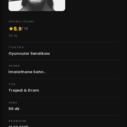
SEYIRCI PUANI
8.9
/ 10
20
oy
TIYATRO
Oyuncular Sendikası
SAHNE
İmalathane Sahn...
TUR
Trajedi & Dram
SURE
55
dk
PROMIYER