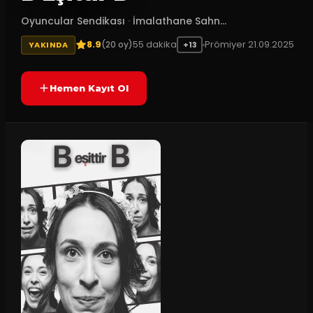
Oyuncular Sendikası
·
İmalathane Sahn...
8.9
55
dakika
Prömiyer
21.09.2025
(
20
oy)
YAKINDA
+13
Hemen Kayıt Ol