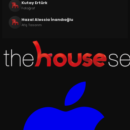
Kutay Ertürk
Fotoğraf
Hazal Alessia İnandıoğlu
Afiş Tasarım