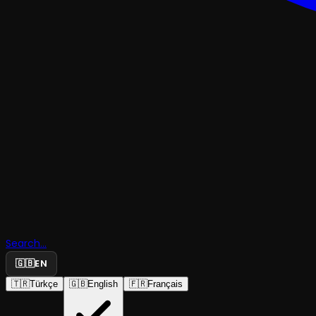
Azrail'in
Search...
Harakirisi
🇬🇧
EN
🇹🇷
Türkçe
🇬🇧
English
🇫🇷
Français