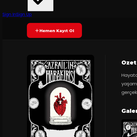
Klon
·
Pax Sahne
8.5
50
dakika
(
26
oy)
YAKINDA
Sign In
Sign Up
Hemen Kayıt Ol
Ozet
Hayata 
yaşam n
gerçek 
Gale