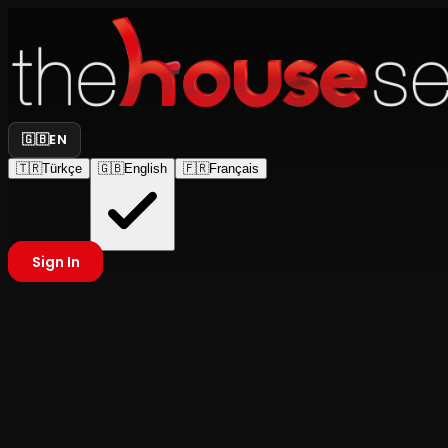
🇬🇧
EN
🇹🇷
Türkçe
🇬🇧
English
🇫🇷
Français
Sign In