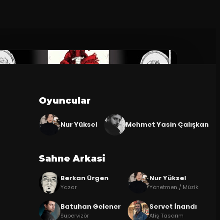
Oyuncular
Nur Yüksel
Mehmet Yasin Çalışkan
Sahne Arkasi
Berkan Ürgen
Nur Yüksel
Yazar
Yönetmen / Müzik
Batuhan Gelener
Servet İnandı
Süpervizör
Afiş Tasarım