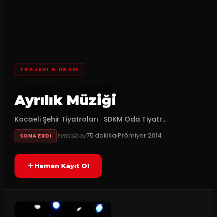
TRAJEDI & DRAM
Ayrılık Müziği
Kocaeli Şehir Tiyatroları
·
SDKM Oda Tiyatr...
75
dakika
Prömiyer
2014
Yetersiz oy
SONA ERDI
Hemen Kayıt Ol