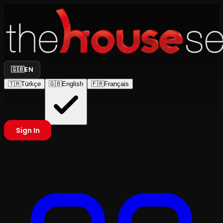
🇬🇧
EN
🇹🇷
Türkçe
🇬🇧
English
🇫🇷
Français
Sign In