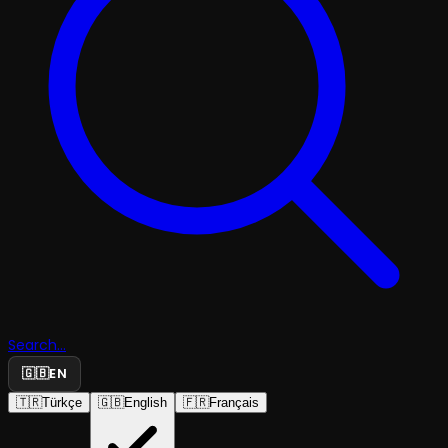
Search...
🇬🇧
EN
🇹🇷
Türkçe
🇬🇧
English
🇫🇷
Français