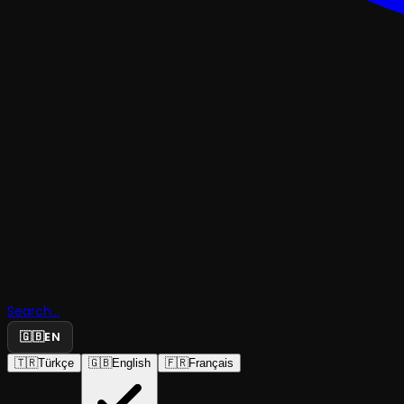
TRAJEDI & DRAM
Aynı Işığın
Search...
Altında
🇬🇧
EN
🇹🇷
Türkçe
🇬🇧
English
🇫🇷
Français