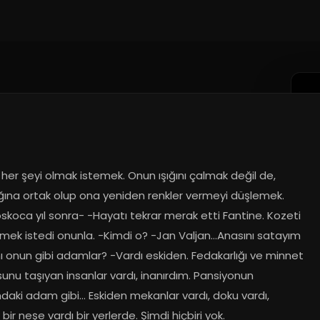
n her şeyi olmak istemek. Onun ışığını çalmak değil de, 
ığına ortak olup ona yeniden renkler vermeyi düşlemek. 
skoca yıl sonra- -Hayatı tekrar merak etti Fantine. Kozeti 
tmek istedi onunla. -Kimdi o? -Jan Valjan…Anasını satayım 
ı onun gibi adamlar? -Vardı eskiden. Fedakarlığı ve minnet 
nu taşıyan insanlar vardı, inanırdım. Pansiyonun 
ndaki adam gibi… Eskiden mekanlar vardı, doku vardı, 
 bir neşe vardı bir yerlerde. Şimdi hiçbiri yok.