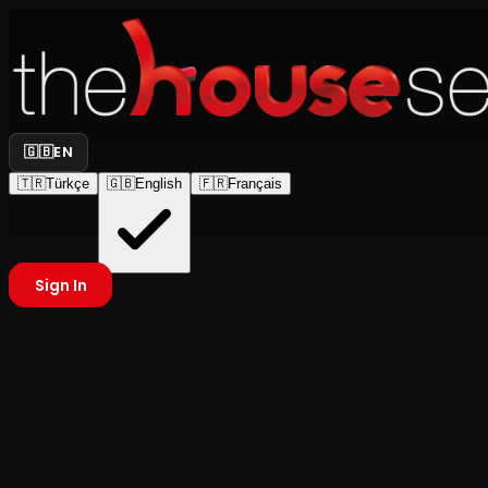
🇬🇧
EN
🇹🇷
Türkçe
🇬🇧
English
🇫🇷
Français
Sign In