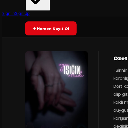
Nim Tiyatro
·
Arsız Mekan
75
dakika
Prömiyer
2024
Yetersiz oy
YAKINDA
Sign In
Sign Up
Hemen Kayıt Ol
Ozet
-Birini
karanl
Dört ko
alıp gi
kaldı m
duygusu
karşısı
değişik