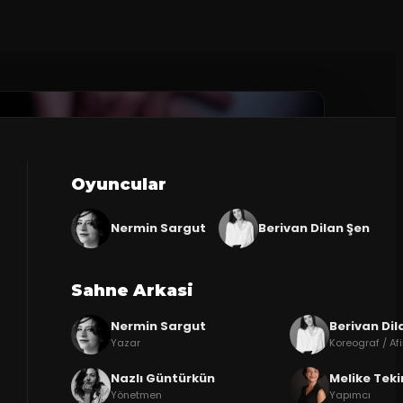
Oyuncular
Nermin Sargut
Berivan Dilan Şen
Sahne Arkasi
Nermin Sargut
Berivan Dil
Yazar
Koreograf / Af
Nazlı Güntürkün
Melike Teki
Yönetmen
Yapımcı