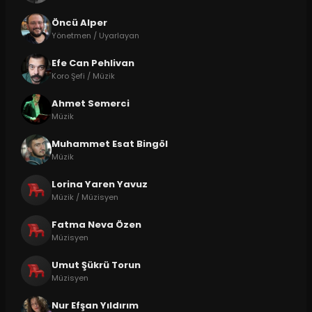
Öncü Alper
Yönetmen / Uyarlayan
Efe Can Pehlivan
Koro Şefi / Müzik
Ahmet Semerci
Müzik
Muhammet Esat Bingöl
Müzik
Lorina Yaren Yavuz
Müzik / Müzisyen
Fatma Neva Özen
Müzisyen
Umut Şükrü Torun
Müzisyen
Nur Efşan Yıldırım