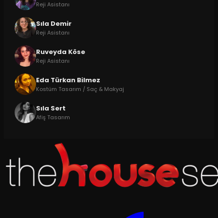
Reji Asistanı
Sıla Demir
Reji Asistanı
Ruveyda Köse
Reji Asistanı
Eda Türkan Bilmez
Kostüm Tasarım / Saç & Makyaj
Sıla Sert
Afiş Tasarım