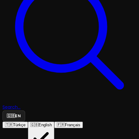
Search...
🇬🇧
EN
🇹🇷
Türkçe
🇬🇧
English
🇫🇷
Français