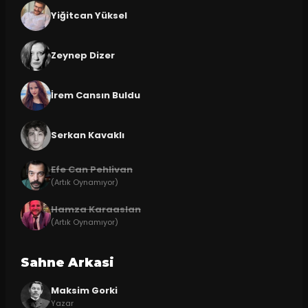
Yiğitcan Yüksel
Zeynep Dizer
İrem Cansın Buldu
Serkan Kavaklı
Efe Can Pehlivan
(Artık Oynamıyor)
Hamza Karaaslan
(Artık Oynamıyor)
Sahne Arkasi
Maksim Gorki
Yazar