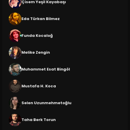
Çisem Yeşil Kayabaşı
Eda Türkan Bilmez
Funda Kocaloğ
Melike Zengin
Muhammet Esat Bingöl
Mustafa H. Koca
Selen Uzunmehmetoğlu
Taha Berk Torun