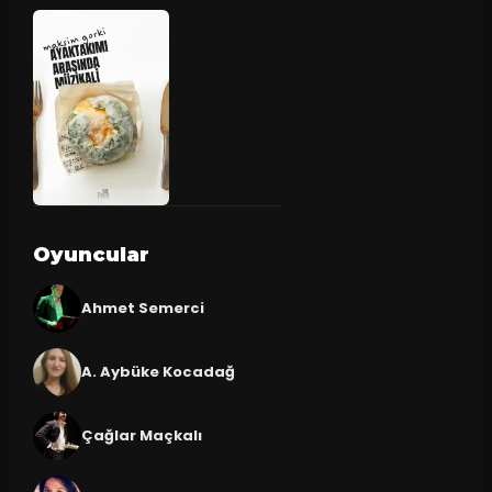
Oyuncular
Ahmet Semerci
A. Aybüke Kocadağ
Çağlar Maçkalı