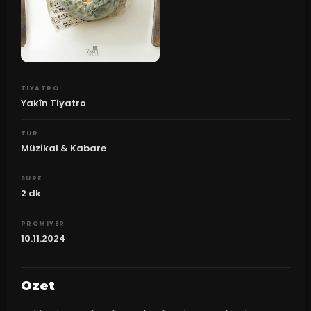
TIYATRO
Yakîn Tiyatro
TUR
Müzikal & Kabare
SURE
2
dk
PROMIYER
10.11.2024
Ozet