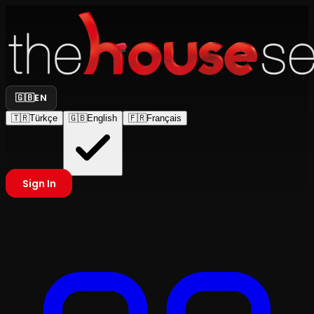
🇬🇧
EN
🇹🇷
Türkçe
🇬🇧
English
🇫🇷
Français
Sign In