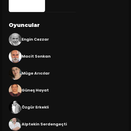
Oyuncular
Engin Cezzar
Macit Sonkan
Müge Arıcılar
Güneş Hayat
Özgür Erkekli
Alptekin Serdengeçti