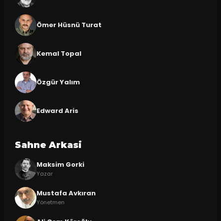
Ömer Hüsnü Turat
Kemal Topal
Özgür Yalım
Edward Aris
Sahne Arkasi
Maksim Gorki
Yazar
Mustafa Avkıran
Yönetmen