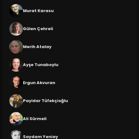
Murat Karasu
Gülen Çehreli
Merih Atalay
Ayşe Tunaboylu
Ergun Akvuran
Payidar Tüfekçioğlu
Ali Sürmeli
Saydam Yeniay