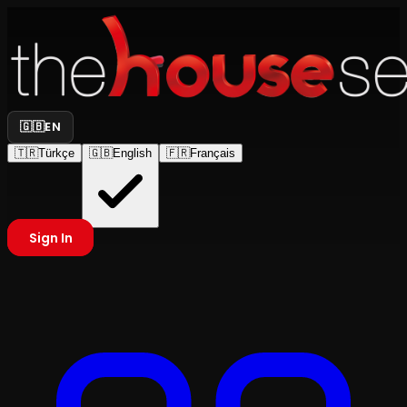
🇬🇧
EN
🇹🇷
Türkçe
🇬🇧
English
🇫🇷
Français
Sign In