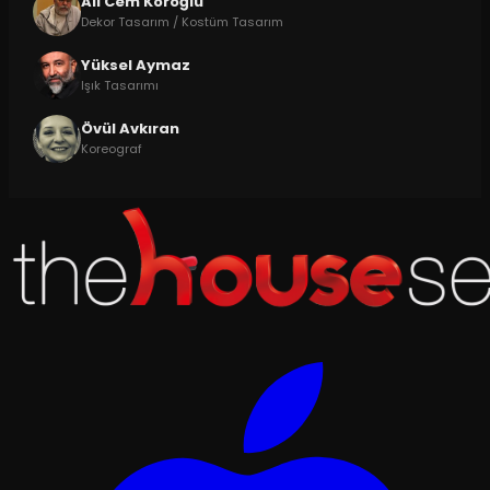
Ali Cem Köroğlu
Dekor Tasarım / Kostüm Tasarım
Yüksel Aymaz
Işık Tasarımı
Övül Avkıran
Koreograf