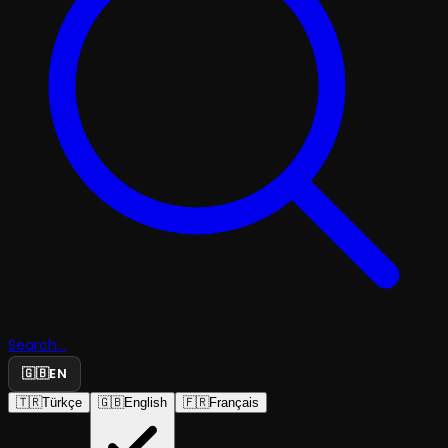
Search...
🇬🇧
EN
🇹🇷
Türkçe
🇬🇧
English
🇫🇷
Français