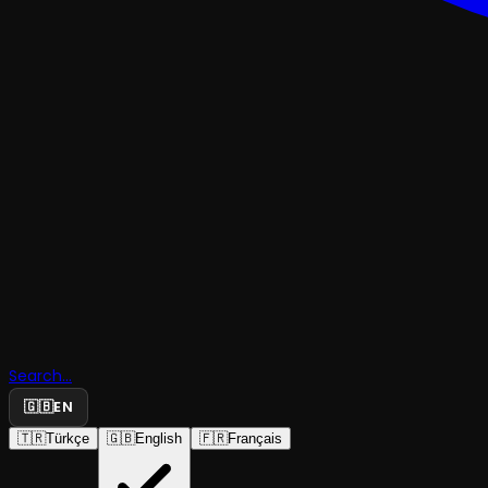
Search...
Avluda
🇬🇧
EN
🇹🇷
Türkçe
🇬🇧
English
🇫🇷
Français