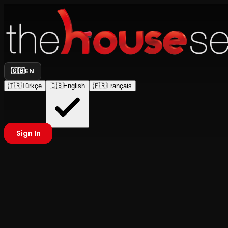
🇬🇧
EN
🇹🇷
Türkçe
🇬🇧
English
🇫🇷
Français
Sign In