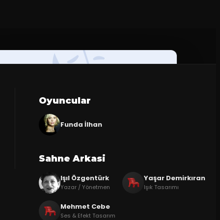
Oyuncular
Funda İlhan
Sahne Arkasi
Işıl Özgentürk
Yaşar Demirkıran
Yazar / Yönetmen
Işık Tasarımı
Mehmet Cebe
Ses & Efekt Tasarım