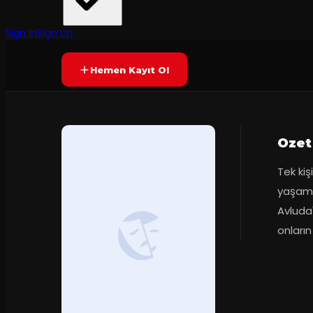
Kocaeli Şehir Tiyatroları
Prömiyer
24.04.1998
Yetersiz oy
YAKINDA
Sign In
Sign Up
Hemen Kayıt Ol
Ozet
Tek kiş
yaşam ka
Avluda'
onların