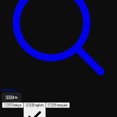
Search...
🇬🇧
EN
🇹🇷
Türkçe
🇬🇧
English
🇫🇷
Français