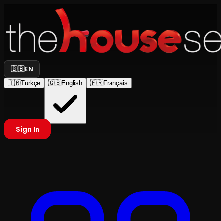
🇬🇧
EN
🇹🇷
Türkçe
🇬🇧
English
🇫🇷
Français
Sign In