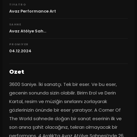
TIYATRO
Avaz Performance Art
SAHNE
Avaz Atölye Sah...
PROMIYER
04.12.2024
Ozet
3600 Saniye. İki sanatçı. Tek bir eser. Ve bu eser, 
gecenin sonunda sizin olabilir. Birim Erol ve Derin 
Kartal, resim ve müziğin sınırlarını zorlayarak 
gözlerinizin önünde bir eser yaratıyor. A Corner Of 
The World sahnede doğan bir sanat eserinin ilk ve 
son anına şahit olacağınız, tekrarı olmayacak bir 
performans. 4 Aralık’ta Avaz Atölye Sahnesi’nde 26 