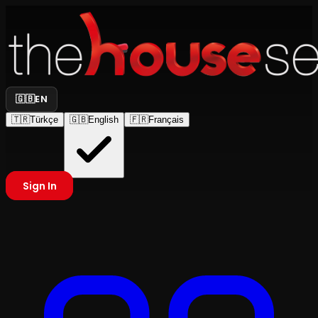
🇬🇧
EN
🇹🇷
Türkçe
🇬🇧
English
🇫🇷
Français
Sign In