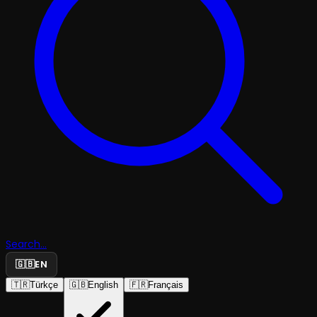
Search...
🇬🇧
EN
🇹🇷
Türkçe
🇬🇧
English
🇫🇷
Français