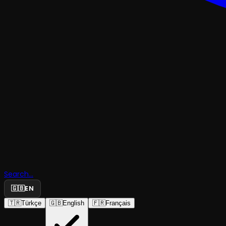
BALE
Ateş Kuşu 
Search...
Danzon
🇬🇧
EN
🇹🇷
Türkçe
🇬🇧
English
🇫🇷
Français