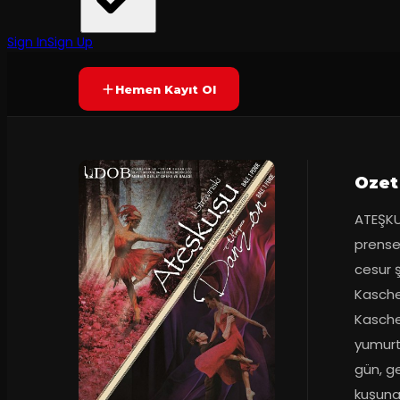
Mersin Devlet Opera ve Balesi
Prömiyer
25.04.2016
Yetersiz oy
YAKINDA
Sign In
Sign Up
Hemen Kayıt Ol
Ozet
ATEŞKU
prense
cesur 
Kaschei
Kaschei
yumurt
gün, ge
kuşuna 