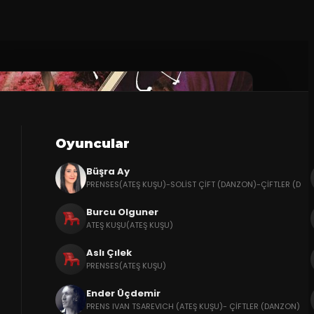
Oyuncular
Büşra Ay
PRENSES(ATEŞ KUŞU)-SOLİST ÇİFT (DANZON)-ÇİFTLER (D
Burcu Olguner
ATEŞ KUŞU(ATEŞ KUŞU)
Aslı Çılek
PRENSES(ATEŞ KUŞU)
Ender Üçdemir
PRENS IVAN TSAREVICH (ATEŞ KUŞU)- ÇİFTLER (DANZON)