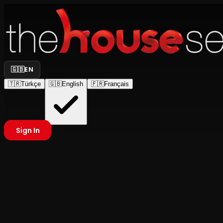
🇬🇧
EN
🇹🇷
Türkçe
🇬🇧
English
🇫🇷
Français
Sign In