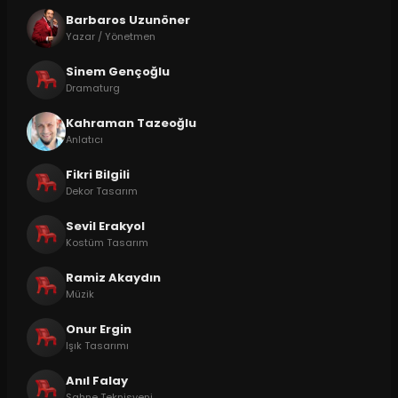
Barbaros Uzunöner
Yazar / Yönetmen
Sinem Gençoğlu
Dramaturg
Kahraman Tazeoğlu
Anlatıcı
Fikri Bilgili
Dekor Tasarım
Sevil Erakyol
Kostüm Tasarım
Ramiz Akaydın
Müzik
Onur Ergin
Işık Tasarımı
Anıl Falay
Sahne Teknisyeni