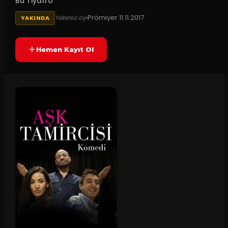
Bu Tiyatro
Prömiyer
11.11.2017
Yetersiz oy
YAKINDA
Hemen Kayıt Ol