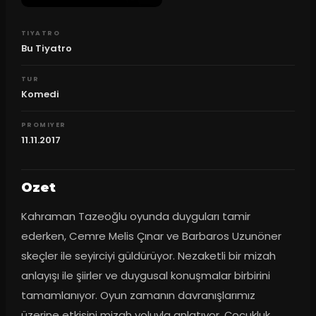
TIYATRO
Bu Tiyatro
TUR
Komedi
PROMIYER
11.11.2017
Ozet
Kahraman Tazeoğlu oyunda duyguları tamir 
ederken, Cemre Melis Çınar ve Barbaros Uzunöner 
skeçler ile seyirciyi güldürüyor. Nezaketli bir mizah 
anlayışı ile şiirler ve duygusal konuşmalar birbirini 
tamamlanıyor. Oyun zamanın davranışlarımız 
üzerine etkisini mizah yoluyla anlatıyor. Çocukluk, 