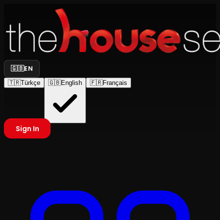
🇬🇧
EN
🇹🇷
Türkçe
🇬🇧
English
🇫🇷
Français
Sign In