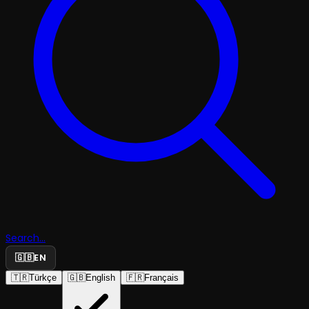
Search...
🇬🇧
EN
🇹🇷
Türkçe
🇬🇧
English
🇫🇷
Français