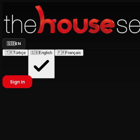
🇬🇧
EN
🇹🇷
Türkçe
🇬🇧
English
🇫🇷
Français
Sign In