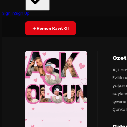
Tiyatro Oyun Kutusu
·
Tiyatro Oyun Ku...
Yetersiz oy
YAKINDA
Sign In
Sign Up
Hemen Kayıt Ol
Ozet
Aşk ney
Evlilik
yaşaman
söylen
çeviren
Çünkü 
Gale