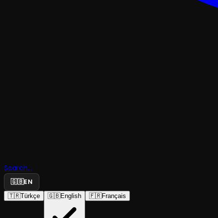
KOMEDI
Search...
Aşk Olsun
🇬🇧
EN
🇹🇷
Türkçe
🇬🇧
English
🇫🇷
Français