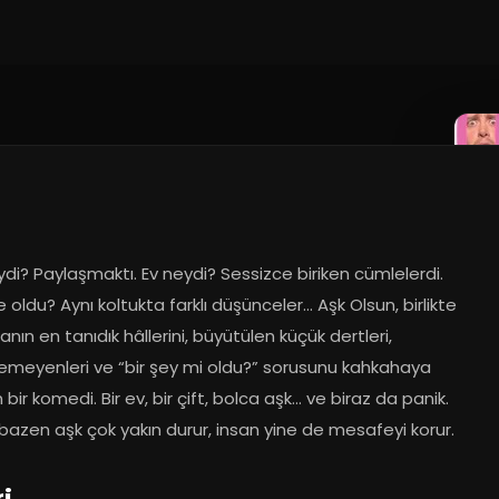
di? Paylaşmaktı. Ev neydi? Sessizce biriken cümlelerdi. 
 ne oldu? Aynı koltukta farklı düşünceler… Aşk Olsun, birlikte 
ın en tanıdık hâllerini, büyütülen küçük dertleri, 
emeyenleri ve “bir şey mi oldu?” sorusunu kahkahaya 
 bir komedi. Bir ev, bir çift, bolca aşk… ve biraz da panik. 
bazen aşk çok yakın durur, insan yine de mesafeyi korur.
ri