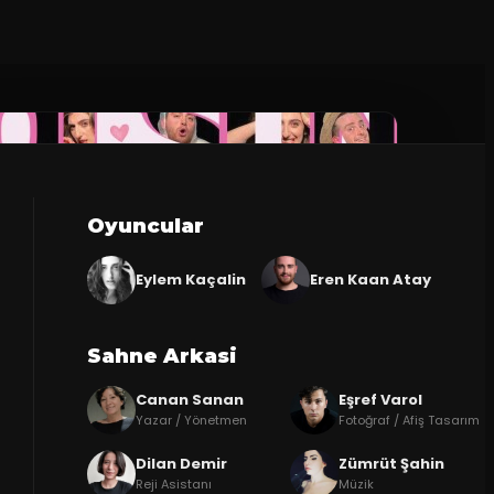
Oyuncular
Eylem Kaçalin
Eren Kaan Atay
Sahne Arkasi
Canan Sanan
Eşref Varol
Yazar / Yönetmen
Fotoğraf / Afiş Tasarım
Dilan Demir
Zümrüt Şahin
Reji Asistanı
Müzik