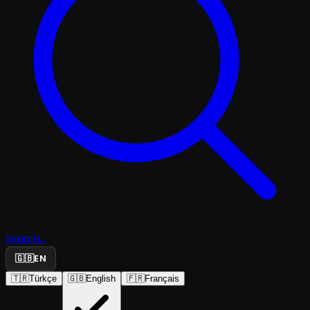
Search...
🇬🇧
EN
🇹🇷
Türkçe
🇬🇧
English
🇫🇷
Français