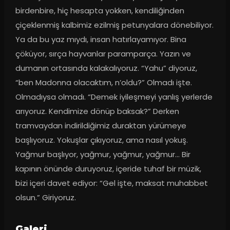
birdenbire, hiç hesapta yokken, kendiliğinden 
çiçeklenmiş kalbimiz ezilmiş petunyalara dönebiliyor. 
Ya da bu yaz mıydı, insan hatırlayamıyor. Bina 
çöküyor, sırça hayvanlar paramparça. Yazın ve 
dumanın ortasında kalakalıyoruz. “Yahu” diyoruz, 
“ben Madonna olacaktım, n’oldu?” Olmadı işte. 
Olmadıysa olmadı. “Demek iyileşmeyi yanlış yerlerde 
arıyoruz. Kendimize dönüp baksak?” Derken 
tramvaydan indirildiğimiz duraktan yürümeye 
başlıyoruz. Yokuşlar çıkıyoruz, ama nasıl yokuş. 
Yağmur başlıyor, yağmur, yağmur, yağmur... Bir 
kapının önünde duruyoruz, içeride tuhaf bir müzik, 
bizi içeri davet ediyor: “Gel işte, maksat muhabbet 
olsun.” Giriyoruz.
Galeri