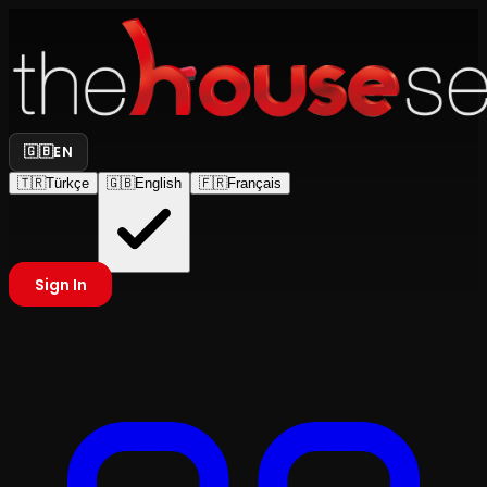
🇬🇧
EN
🇹🇷
Türkçe
🇬🇧
English
🇫🇷
Français
Sign In