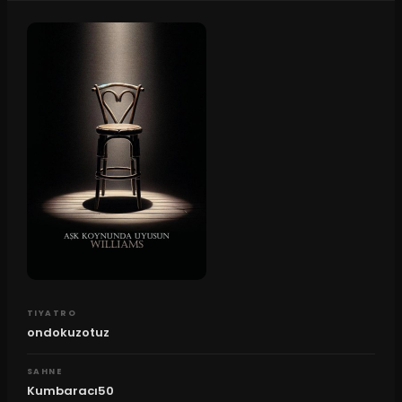
TIYATRO
ondokuzotuz
SAHNE
Kumbaracı50