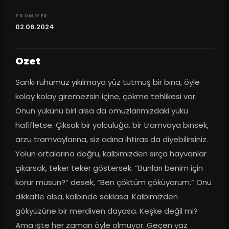
PROMIYER
02.06.2024
Ozet
Sanki ruhumuz yıkılmaya yüz tutmuş bir bina, öyle 
kolay kolay giremezsin içine, çökme tehlikesi var. 
Onun yükünü biri alsa da omuzlarımızdaki yükü 
hafifletse. Çıksak bir yolculuğa, bir tramvaya binsek, 
arzu tramvaylarına, siz adına ihtiras da diyebilirsiniz. 
Yolun ortalarına doğru, kalbimizden sırça hayvanlar 
çıkarsak, teker teker göstersek. “Bunları benim için 
korur musun?” desek, “Ben çöktüm çöküyorum.” Onu 
dikkatle alsa, kalbinde saklasa. Kalbimizden 
gökyüzüne bir merdiven dayasa. Keşke değil mi? 
Ama işte her zaman öyle olmuyor. Geçen yaz 